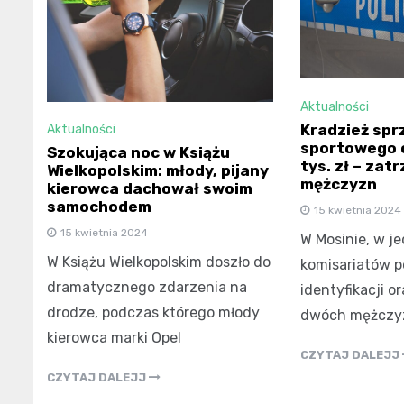
Aktualności
Kradzież spr
Aktualności
sportowego o
Szokująca noc w Książu
tys. zł – za
Wielkopolskim: młody, pijany
mężczyzn
kierowca dachował swoim
samochodem
15 kwietnia 2024
15 kwietnia 2024
W Mosinie, w j
W Książu Wielkopolskim doszło do
komisariatów po
dramatycznego zdarzenia na
identyfikacji o
drodze, podczas którego młody
dwóch mężczy
kierowca marki Opel
CZYTAJ DALEJJ
CZYTAJ DALEJJ