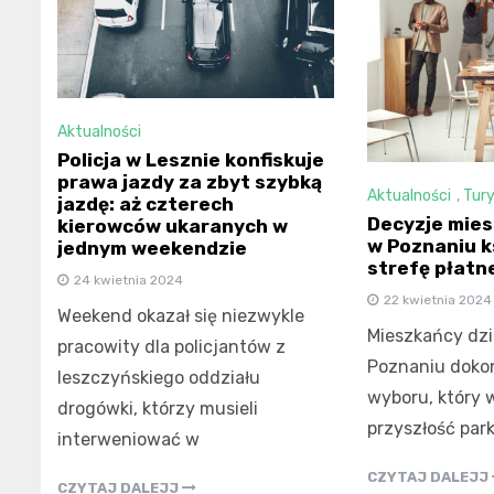
Aktualności
Policja w Lesznie konfiskuje
prawa jazdy za zbyt szybką
Aktualności
,
Tur
jazdę: aż czterech
Decyzje mie
kierowców ukaranych w
w Poznaniu k
jednym weekendzie
strefę płatn
24 kwietnia 2024
22 kwietnia 2024
Weekend okazał się niezwykle
Mieszkańcy dzi
pracowity dla policjantów z
Poznaniu dokon
leszczyńskiego oddziału
wyboru, który 
drogówki, którzy musieli
przyszłość par
interweniować w
CZYTAJ DALEJJ
CZYTAJ DALEJJ