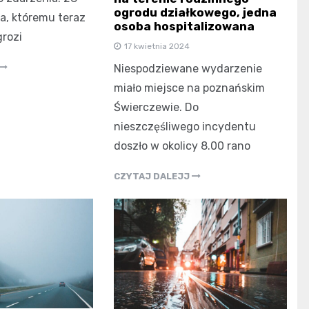
ogrodu działkowego, jedna
a, któremu teraz
osoba hospitalizowana
grozi
17 kwietnia 2024
Niespodziewane wydarzenie
miało miejsce na poznańskim
Świerczewie. Do
nieszczęśliwego incydentu
doszło w okolicy 8.00 rano
CZYTAJ DALEJJ