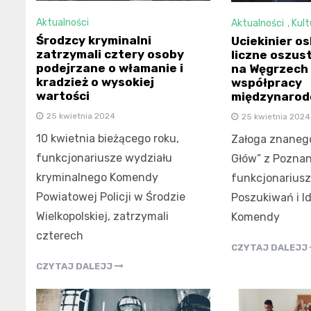
Aktualności
Aktualności
,
Kult
Środzcy kryminalni
Uciekinier o
zatrzymali cztery osoby
liczne oszu
podejrzane o włamanie i
na Węgrzech 
kradzież o wysokiej
współpracy
wartości
międzynarod
25 kwietnia 2024
25 kwietnia 2024
10 kwietnia bieżącego roku,
Załoga znaneg
funkcjonariusze wydziału
Głów” z Poznan
kryminalnego Komendy
funkcjonariusz
Powiatowej Policji w Środzie
Poszukiwań i Id
Wielkopolskiej, zatrzymali
Komendy
czterech
CZYTAJ DALEJJ
CZYTAJ DALEJJ