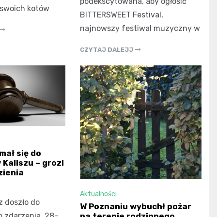
podekscytowana, aby ogłosić
a swoich kotów
BITTERSWEET Festival,
najnowszy festiwal muzyczny w
CZYTAJ DALEJJ
mał się do
Kaliszu – grozi
zienia
Aktualności
z doszło do
W Poznaniu wybuchł pożar
 zdarzenia. 28-
na terenie rodzinnego