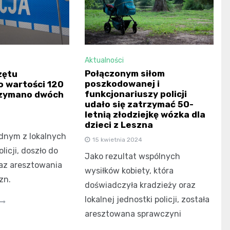
Aktualności
Połączonym siłom
zętu
poszkodowanej i
 wartości 120
funkcjonariuszy policji
trzymano dwóch
udało się zatrzymać 50-
letnią złodziejkę wózka dla
dzieci z Leszna
ednym z lokalnych
15 kwietnia 2024
licji, doszło do
Jako rezultat wspólnych
raz aresztowania
wysiłków kobiety, która
zn.
doświadczyła kradzieży oraz
lokalnej jednostki policji, została
aresztowana sprawczyni