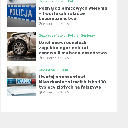
Bezpieczeństwo
Policja
Poznaj dzielnicowych Wielenia
– Twoi lokalni stróże
bezpieczeństwa!
5 sierpnia 2026
Bezpieczeństwo
Policja
Seniorzy
Dzielnicowi odnaleźli
zagubionego seniora i
zapewnili mu bezpieczeństwo
5 sierpnia 2026
Oszustwa
Policja
Uważaj na oszustów!
Mieszkaniec stracił blisko 100
tysięcy złotych na fałszywe
inwestycje
4 sierpnia 2026