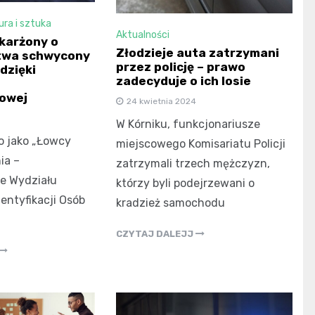
ura i sztuka
Aktualności
skarżony o
Złodzieje auta zatrzymani
stwa schwycony
przez policję – prawo
dzięki
zadecyduje o ich losie
owej
24 kwietnia 2024
W Kórniku, funkcjonariusze
o jako „Łowcy
miejscowego Komisariatu Policji
ia –
zatrzymali trzech mężczyzn,
e Wydziału
którzy byli podejrzewani o
entyfikacji Osób
kradzież samochodu
CZYTAJ DALEJJ