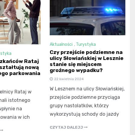
Aktualności
,
Turystyka
Czy przejście podziemne na
ystyka
ulicy Słowiańskiej w Lesznie
szkańców Rataj
stanie się miejscem
ształtują nową
groźnego wypadku?
ego parkowania
22 kwietnia 2024
W Lesznem na ulicy Słowiańskiej,
elnicy Rataj w
przejście podziemne przyciąga
ali istotnego
grupy nastolatków, którzy
wpłynie na
wykorzystują schody do jazdy
kowania w ich
CZYTAJ DALEJJ