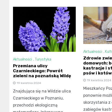
Aktualności
,
Kult
Zdrowie zwie
Aktualności
,
Turystyka
domowych: b
Przemiana ulicy
kastracje i s
Czarnieckiego: Powrót
psów i kotów
zieleni na poznańską Wildę
19 kwietnia 2024
19 kwietnia 2024
Mieszkańcy Po
Znajdująca się na Wildzie ulica
ponownie możl
Czarnieckiego w Poznaniu,
skorzystania 
przechodzi ekologiczną
zabiegów kastra