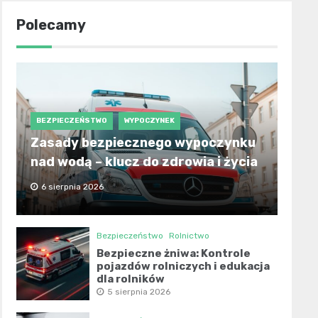
Polecamy
BEZPIECZEŃSTWO
WYPOCZYNEK
Zasady bezpiecznego wypoczynku
nad wodą – klucz do zdrowia i życia
6 sierpnia 2026
Bezpieczeństwo
Rolnictwo
Bezpieczne żniwa: Kontrole
pojazdów rolniczych i edukacja
dla rolników
5 sierpnia 2026