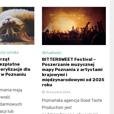
ura i sztuka
Aktualności
rząt
BITTERSWEET Festival –
ezpłatne
Poszerzanie muzycznej
terylizacje dla
mapy Poznania z artystami
 w Poznaniu
krajowymi i
międzynarodowymi od 2025
roku
znania mają
18 kwietnia 2024
iwość
Poznańska agencja Good Taste
z darmowych
Production jest
cji lub