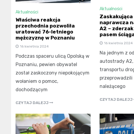
Aktualności
Aktualności
Zaskakująca
Właściwa reakcja
naprawcza n
przechodnia pozwoliła
A2 – zderza
uratować 76-letniego
pasem ściąg
mężczyznę w Poznaniu
16 kwietnia 2024
16 kwietnia 2024
Na jednym z o
Podczas spaceru ulicą Opolską w
autostrady A2,
Poznaniu, pewien obywatel
transportu dro
został zaskoczony niepokojącym
przeprowadzili
wołaniem o pomoc,
należącego
dochodzącym
CZYTAJ DALEJJ
CZYTAJ DALEJJ