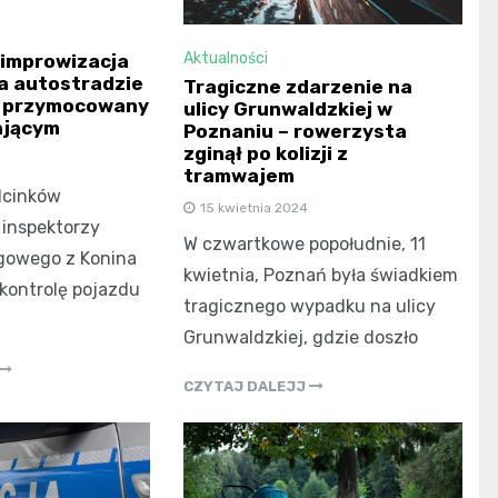
Aktualności
 improwizacja
a autostradzie
Tragiczne zdarzenie na
k przymocowany
ulicy Grunwaldzkiej w
ającym
Poznaniu – rowerzysta
zginął po kolizji z
tramwajem
dcinków
15 kwietnia 2024
 inspektorzy
W czwartkowe popołudnie, 11
gowego z Konina
kwietnia, Poznań była świadkiem
 kontrolę pojazdu
tragicznego wypadku na ulicy
Grunwaldzkiej, gdzie doszło
CZYTAJ DALEJJ