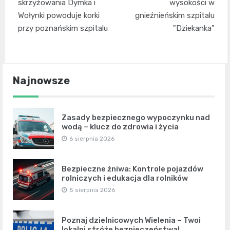
wpisu
skrzyżowania Dymka i
wysokości w
Wołynki powoduje korki
gnieźnieńskim szpitalu
przy poznańskim szpitalu
"Dziekanka"
Najnowsze
Zasady bezpiecznego wypoczynku nad
wodą – klucz do zdrowia i życia
6 sierpnia 2026
Bezpieczne żniwa: Kontrole pojazdów
rolniczych i edukacja dla rolników
5 sierpnia 2026
Poznaj dzielnicowych Wielenia – Twoi
lokalni stróże bezpieczeństwa!