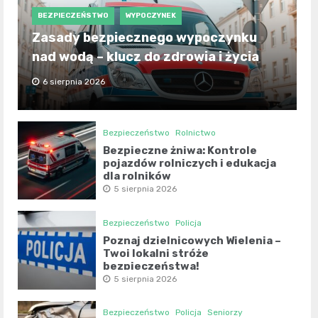
BEZPIECZEŃSTWO
WYPOCZYNEK
Zasady bezpiecznego wypoczynku
nad wodą – klucz do zdrowia i życia
6 sierpnia 2026
Bezpieczeństwo
Rolnictwo
Bezpieczne żniwa: Kontrole
pojazdów rolniczych i edukacja
dla rolników
5 sierpnia 2026
Bezpieczeństwo
Policja
Poznaj dzielnicowych Wielenia –
Twoi lokalni stróże
bezpieczeństwa!
5 sierpnia 2026
Bezpieczeństwo
Policja
Seniorzy