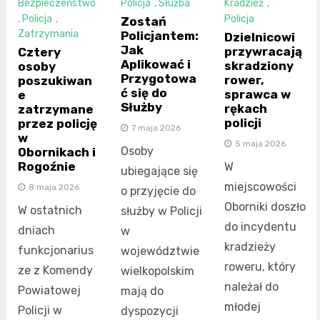
Bezpieczeństwo
Policja
,
Służba
Kradzież
,
,
Policja
,
Policja
Zostań
Zatrzymania
Policjantem:
Dzielnicowi
Jak
przywracają
Cztery
Aplikować i
skradziony
osoby
Przygotowa
rower,
poszukiwan
ć się do
sprawca w
e
Służby
rękach
zatrzymane
policji
przez policję
7 maja 2026
w
5 maja 2026
Osoby
Obornikach i
Rogoźnie
W
ubiegające się
miejscowości
8 maja 2026
o przyjęcie do
Oborniki doszło
W ostatnich
służby w Policji
do incydentu
dniach
w
kradzieży
funkcjonarius
województwie
roweru, który
ze z Komendy
wielkopolskim
należał do
Powiatowej
mają do
młodej
Policji w
dyspozycji