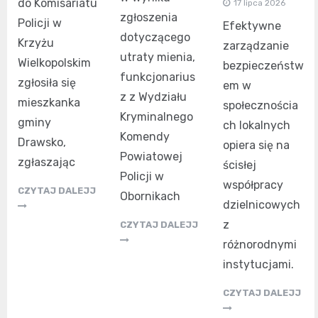
do Komisariatu
17 lipca 2026
zgłoszenia
Policji w
Efektywne
dotyczącego
Krzyżu
zarządzanie
utraty mienia,
Wielkopolskim
bezpieczeństw
funkcjonarius
zgłosiła się
em w
z z Wydziału
mieszkanka
społecznościa
Kryminalnego
gminy
ch lokalnych
Komendy
Drawsko,
opiera się na
Powiatowej
zgłaszając
ścisłej
Policji w
współpracy
CZYTAJ DALEJJ
Obornikach
dzielnicowych
z
CZYTAJ DALEJJ
różnorodnymi
instytucjami.
CZYTAJ DALEJJ