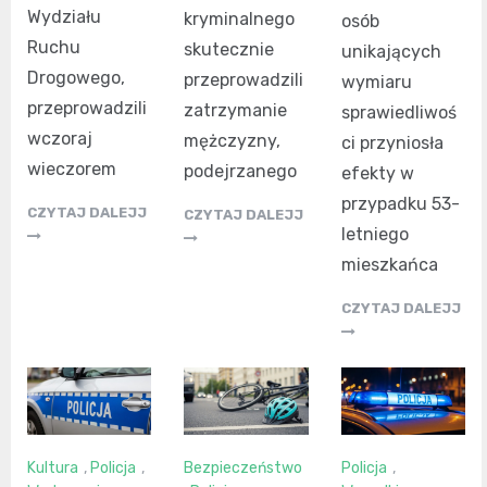
Wydziału
kryminalnego
osób
Ruchu
skutecznie
unikających
Drogowego,
przeprowadzili
wymiaru
przeprowadzili
zatrzymanie
sprawiedliwoś
wczoraj
mężczyzny,
ci przyniosła
wieczorem
podejrzanego
efekty w
przypadku 53-
CZYTAJ DALEJJ
CZYTAJ DALEJJ
letniego
mieszkańca
CZYTAJ DALEJJ
Kultura
,
Policja
,
Bezpieczeństwo
Policja
,