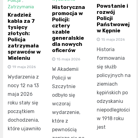
Policja
,
Powstanie i
Historyczna
Zatrzymania
rozwój
promocja w
Kradzież
Policji
Policji:
kabla za 7
Państwowej
cztery
tysięcy
w Kępnie
szable
złotych:
generalskie
Policja
15 maja 2026
dla nowych
zatrzymała
Historia
oficerów
sprawców w
Wieleniu
formowania
15 maja 2026
się służb
19 maja 2026
W Akademii
policyjnych na
Wydarzenia z
Policji w
ziemiach
nocy 12 na 13
Szczytnie
kępińskich po
maja 2026
odbyło się
odzyskaniu
roku stały się
wczoraj
niepodległości
początkiem
wydarzenie,
w 1918 roku
dochodzenia,
które z
jest
które ujawniło
pewnością