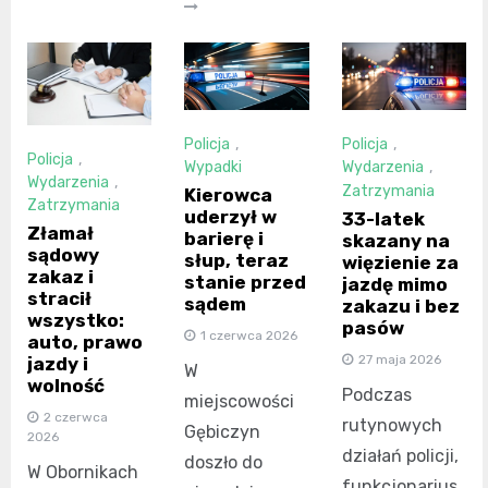
Policja
,
Policja
,
Policja
,
Wypadki
Wydarzenia
,
Wydarzenia
,
Zatrzymania
Kierowca
Zatrzymania
uderzył w
33-latek
Złamał
barierę i
skazany na
sądowy
słup, teraz
więzienie za
zakaz i
stanie przed
jazdę mimo
stracił
sądem
zakazu i bez
wszystko:
pasów
1 czerwca 2026
auto, prawo
27 maja 2026
jazdy i
W
wolność
Podczas
miejscowości
2 czerwca
rutynowych
Gębiczyn
2026
działań policji,
doszło do
W Obornikach
funkcjonarius