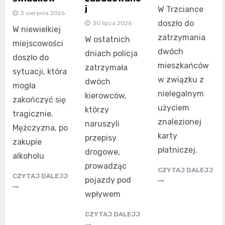
j
W Trzciance
3 sierpnia 2026
doszło do
30 lipca 2026
W niewielkiej
zatrzymania
W ostatnich
miejscowości
dwóch
dniach policja
doszło do
mieszkańców
zatrzymała
sytuacji, która
w związku z
dwóch
mogła
nielegalnym
kierowców,
zakończyć się
użyciem
którzy
tragicznie.
znalezionej
naruszyli
Mężczyzna, po
karty
przepisy
zakupie
płatniczej.
drogowe,
alkoholu
prowadząc
CZYTAJ DALEJJ
CZYTAJ DALEJJ
pojazdy pod
wpływem
CZYTAJ DALEJJ