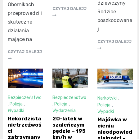
dziewczyny.
Obornikach
CZYTAJ DALEJJ
Rodzice
przeprowadzili
poszkodowane
skuteczne
j
działania
mające na
CZYTAJ DALEJJ
CZYTAJ DALEJJ
Bezpieczeństwo
Bezpieczeństwo
Narkotyki
,
,
Policja
,
,
Policja
,
Policja
,
Wypadki
Wydarzenia
Wypadki
Rekordzista
20-latek w
Majówka w
nietrzeźwoś
szaleńczym
cieniu
ci
pędzie – 195
nieodpowied
zatrzymany
km/h w
zialności –