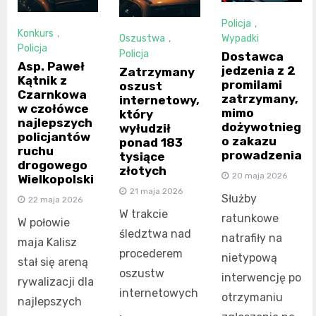
Policja
,
Konkurs
,
Oszustwa
,
Wypadki
Policja
Policja
Dostawca
Asp. Paweł
jedzenia z 2
Zatrzymany
Kątnik z
promilami
oszust
Czarnkowa
zatrzymany,
internetowy,
w czołówce
mimo
który
najlepszych
dożywotnieg
wyłudził
policjantów
o zakazu
ponad 183
ruchu
prowadzenia
tysiące
drogowego
złotych
20 maja 2026
Wielkopolski
21 maja 2026
Służby
22 maja 2026
W trakcie
ratunkowe
W połowie
śledztwa nad
natrafiły na
maja Kalisz
procederem
nietypową
stał się areną
oszustw
interwencję po
rywalizacji dla
internetowych
otrzymaniu
najlepszych
,