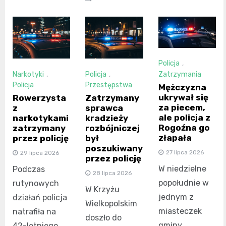
Policja
,
Narkotyki
,
Policja
,
Zatrzymania
Policja
Przestępstwa
Mężczyzna
ukrywał się
Rowerzysta
Zatrzymany
za piecem,
z
sprawca
ale policja z
narkotykami
kradzieży
Rogoźna go
zatrzymany
rozbójniczej
złapała
przez policję
był
poszukiwany
27 lipca 2026
29 lipca 2026
przez policję
W niedzielne
Podczas
28 lipca 2026
popołudnie w
rutynowych
W Krzyżu
jednym z
działań policja
Wielkopolskim
miasteczek
natrafiła na
doszło do
gminy
42-letniego