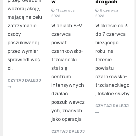
przeprowadzili
w
drogach
wczoraj akcję,
11 czerwca
8 czerwca
2026
2026
mającą na celu
zatrzymanie
W dniach 8-9
W okresie od 3
osoby
czerwca
do 7 czerwca
poszukiwanej
powiat
bieżącego
przez wymiar
czarnkowsko-
roku, na
sprawiedliwoś
trzcianecki
terenie
ci.
stał się
powiatu
centrum
czarnkowsko-
CZYTAJ DALEJJ
intensywnych
trzcianeckiego
działań
, lokalne służby
poszukiwawcz
CZYTAJ DALEJJ
ych, znanych
jako operacja
CZYTAJ DALEJJ