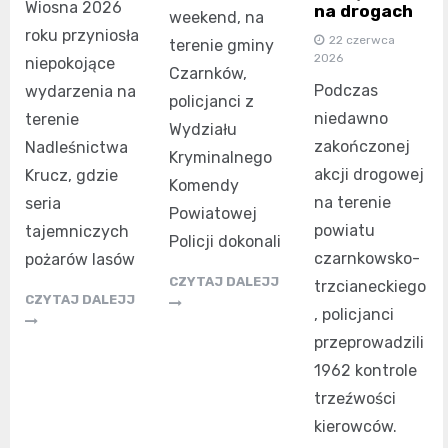
Wiosna 2026
na drogach
weekend, na
roku przyniosła
22 czerwca
terenie gminy
2026
niepokojące
Czarnków,
Podczas
wydarzenia na
policjanci z
niedawno
terenie
Wydziału
zakończonej
Nadleśnictwa
Kryminalnego
akcji drogowej
Krucz, gdzie
Komendy
na terenie
seria
Powiatowej
powiatu
tajemniczych
Policji dokonali
czarnkowsko-
pożarów lasów
CZYTAJ DALEJJ
trzcianeckiego
CZYTAJ DALEJJ
, policjanci
przeprowadzili
1962 kontrole
trzeźwości
kierowców.