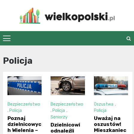
Skip
to
content
wielkopolski.pl
Policja
Bezpieczeństwo
Bezpieczeństwo
Oszustwa
,
,
Policja
,
Policja
,
Policja
Seniorzy
Poznaj
Uważaj na
dzielnicowyc
oszustów!
Dzielnicowi
h Wielenia –
Mieszkaniec
odnaleźli