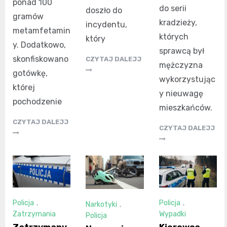
ponad 100
do serii
doszło do
gramów
kradzieży,
incydentu,
metamfetamin
których
który
y. Dodatkowo,
sprawcą był
skonfiskowano
CZYTAJ DALEJJ
mężczyzna
gotówkę,
wykorzystując
której
y nieuwagę
pochodzenie
mieszkańców.
CZYTAJ DALEJJ
CZYTAJ DALEJJ
Policja
,
Policja
,
Narkotyki
,
Zatrzymania
Wypadki
Policja
Zatrzymany
Kierowca