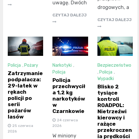
uwagę. Dwóch
drogowych, a
CZYTAJ DALEJJ
CZYTAJ DALEJJ
Policja
,
Pożary
Narkotyki
,
Bezpieczeństwo
Policja
,
Policja
,
Zatrzymanie
Wypadki
podpalacza:
Policja
29-latek w
przechwycił
Blisko 2
rękach
a 1,2 kg
tysiące
policji po
narkotyków
kontroli
serii
w
ROADPOL:
pożarów
Czarnkowie
Nietrzeźwi
lasów
kierowcy i
24 czerwca
rażące
2026
25 czerwca
przekroczen
2026
W miniony
ia prędkości