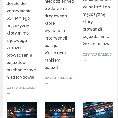
niecodzienneg
doszło do
ze natrafili na
o zdarzenia
zatrzymania
mężczyznę,
drogowego,
35-letniego
który
które
mężczyzny,
prowadził
wymagało
który mimo
pojazd, mimo
interwencji
sądowego
że sąd nałożył
policji.
zakazu
Wczesnym
CZYTAJ DALEJJ
prowadzenia
rankiem
pojazdów
pojazd
mechanicznyc
h zdecydował
CZYTAJ DALEJJ
CZYTAJ DALEJJ