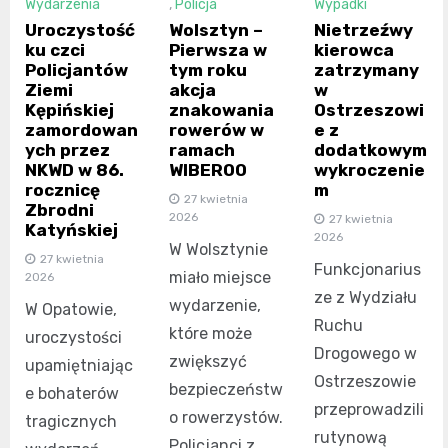
Wydarzenia
,
Policja
Wypadki
Uroczystość
Wolsztyn –
Nietrzeźwy
ku czci
Pierwsza w
kierowca
Policjantów
tym roku
zatrzymany
Ziemi
akcja
w
Kępińskiej
znakowania
Ostrzeszowi
zamordowan
rowerów w
e z
ych przez
ramach
dodatkowym
NKWD w 86.
WIBEROO
wykroczenie
rocznicę
m
27 kwietnia
Zbrodni
2026
27 kwietnia
Katyńskiej
2026
W Wolsztynie
27 kwietnia
Funkcjonarius
miało miejsce
2026
ze z Wydziału
wydarzenie,
W Opatowie,
Ruchu
które może
uroczystości
Drogowego w
zwiększyć
upamiętniając
Ostrzeszowie
bezpieczeństw
e bohaterów
przeprowadzili
o rowerzystów.
tragicznych
rutynową
Policjanci z