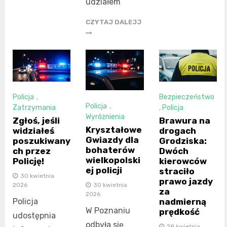
udziałem
CZYTAJ DALEJJ
Policja
,
Bezpieczeństwo
Policja
,
Zatrzymania
,
Policja
Wyróżnienia
Zgłoś, jeśli
Brawura na
Kryształowe
widziałeś
drogach
Gwiazdy dla
poszukiwany
Grodziska:
bohaterów
ch przez
Dwóch
wielkopolski
Policję!
kierowców
ej policji
straciło
30 kwietnia
prawo jazdy
30 kwietnia
2026
za
2026
Policja
nadmierną
W Poznaniu
prędkość
udostępnia
odbyła się
28 kwietnia