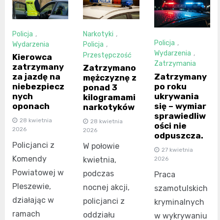
Policja
,
Narkotyki
,
Policja
,
Wydarzenia
Policja
,
Wydarzenia
,
Przestępczość
Kierowca
Zatrzymania
zatrzymany
Zatrzymano
Zatrzymany
za jazdę na
mężczyznę z
po roku
niebezpiecz
ponad 3
ukrywania
nych
kilogramami
się – wymiar
oponach
narkotyków
sprawiedliw
28 kwietnia
28 kwietnia
ości nie
2026
2026
odpuszcza.
Policjanci z
W połowie
27 kwietnia
Komendy
2026
kwietnia,
Powiatowej w
podczas
Praca
Pleszewie,
nocnej akcji,
szamotulskich
działając w
policjanci z
kryminalnych
ramach
oddziału
w wykrywaniu