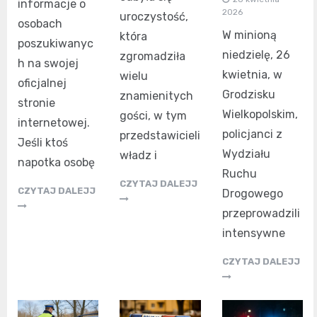
informacje o
2026
uroczystość,
osobach
W minioną
która
poszukiwanyc
niedzielę, 26
zgromadziła
h na swojej
kwietnia, w
wielu
oficjalnej
Grodzisku
znamienitych
stronie
Wielkopolskim,
gości, w tym
internetowej.
policjanci z
przedstawicieli
Jeśli ktoś
Wydziału
władz i
napotka osobę
Ruchu
CZYTAJ DALEJJ
CZYTAJ DALEJJ
Drogowego
przeprowadzili
intensywne
CZYTAJ DALEJJ