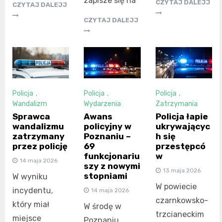
zapisze się na
CZYTAJ DALEJJ
CZYTAJ DALEJJ
CZYTAJ DALEJJ
Policja
,
Policja
,
Policja
,
Wandalizm
Wydarzenia
Zatrzymania
Sprawca
Awans
Policja łapie
wandalizmu
policyjny w
ukrywającyc
zatrzymany
Poznaniu –
h się
przez policję
69
przestępcó
funkcjonariu
w
14 maja 2026
szy z nowymi
13 maja 2026
stopniami
W wyniku
W powiecie
incydentu,
14 maja 2026
czarnkowsko-
który miał
W środę w
trzcianeckim
miejsce
Poznaniu