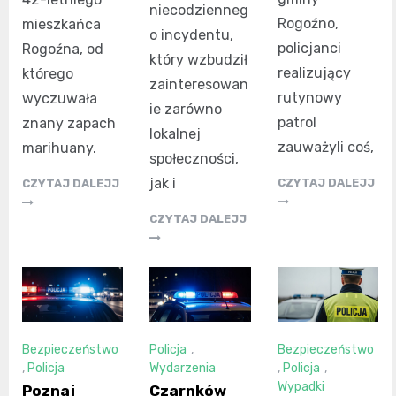
niecodzienneg
Rogoźno,
mieszkańca
o incydentu,
policjanci
Rogoźna, od
który wzbudził
realizujący
którego
zainteresowan
rutynowy
wyczuwała
ie zarówno
patrol
znany zapach
lokalnej
zauważyli coś,
marihuany.
społeczności,
jak i
CZYTAJ DALEJJ
CZYTAJ DALEJJ
CZYTAJ DALEJJ
Bezpieczeństwo
Policja
,
Bezpieczeństwo
,
Policja
Wydarzenia
,
Policja
,
Wypadki
Poznaj
Czarnków