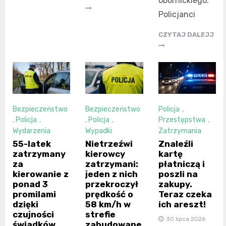
obornickiego.
Policjanci
CZYTAJ DALEJJ
Bezpieczeństwo
Bezpieczeństwo
Policja
,
,
Policja
,
,
Policja
,
Przestępstwa
,
Wydarzenia
Wypadki
Zatrzymania
55-latek
Nietrzeźwi
Znaleźli
zatrzymany
kierowcy
kartę
za
zatrzymani:
płatniczą i
kierowanie z
jeden z nich
poszli na
ponad 3
przekroczył
zakupy.
promilami
prędkość o
Teraz czeka
dzięki
58 km/h w
ich areszt!
czujności
strefie
30 lipca 2026
świadków
zabudowane