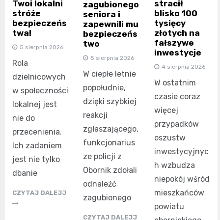
Twoi lokalni
stracił
zagubionego
stróże
blisko 100
seniora i
bezpieczeńs
tysięcy
zapewnili mu
twa!
złotych na
bezpieczeńs
fałszywe
two
5 sierpnia 2026
inwestycje
5 sierpnia 2026
Rola
4 sierpnia 2026
W ciepłe letnie
dzielnicowych
W ostatnim
popołudnie,
w społeczności
czasie coraz
dzięki szybkiej
lokalnej jest
więcej
reakcji
nie do
przypadków
zgłaszającego,
przecenienia.
oszustw
funkcjonarius
Ich zadaniem
inwestycyjnyc
ze policji z
jest nie tylko
h wzbudza
Obornik zdołali
dbanie
niepokój wśród
odnaleźć
mieszkańców
CZYTAJ DALEJJ
zagubionego
powiatu
CZYTAJ DALEJJ