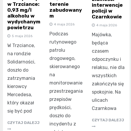
w Trzciance:
terenie
interwencje
0,93 mg/l
zabudowany
policji w
alkoholu w
m
Czarnkowie
wydychanym
4 maja 2026
4 maja 2026
powietrzu
Podczas
Majówka,
5 maja 2026
rutynowego
będąca
W Trzciance,
patrolu
czasem
na rondzie
drogowego,
odpoczynku i
Solidarności,
skierowanego
relaksu, nie dla
doszło do
na
wszystkich
zatrzymania
monitorowanie
zakończyła się
kierowcy
przestrzegania
spokojnie. Na
Mercedesa,
przepisów
ulicach
który okazał
prędkości,
Czarnkowa
się być pod
doszło do
CZYTAJ DALEJJ
CZYTAJ DALEJJ
incydentu z