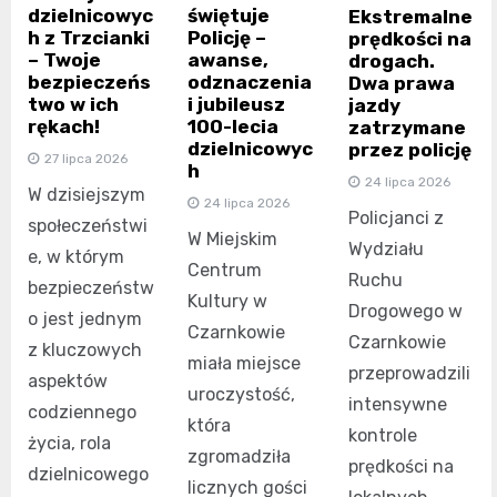
dzielnicowyc
świętuje
Ekstremalne
h z Trzcianki
Policję –
prędkości na
– Twoje
awanse,
drogach.
bezpieczeńs
odznaczenia
Dwa prawa
two w ich
i jubileusz
jazdy
rękach!
100-lecia
zatrzymane
dzielnicowyc
przez policję
27 lipca 2026
h
24 lipca 2026
W dzisiejszym
24 lipca 2026
Policjanci z
społeczeństwi
W Miejskim
Wydziału
e, w którym
Centrum
Ruchu
bezpieczeństw
Kultury w
Drogowego w
o jest jednym
Czarnkowie
Czarnkowie
z kluczowych
miała miejsce
przeprowadzili
aspektów
uroczystość,
intensywne
codziennego
która
kontrole
życia, rola
zgromadziła
prędkości na
dzielnicowego
licznych gości