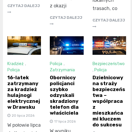
lokalnych
z okazji
CZYTAJ DALEJJ
trasach, co
CZYTAJ DALEJJ
CZYTAJ DALEJJ
Kradzież
,
Policja
,
Bezpieczeństwo
Policja
Zatrzymania
,
Policja
16-latek
Oborniccy
Dzielnicowy
zatrzymany
policjanci
na straży
za kradzież
szybko
bezpieczeńs
hulajnogi
odzyskali
twa –
elektrycznej
skradziony
współpraca
w Drawsku
telefon dla
z
właściciela
mieszkańca
20 lipca 2026
mi kluczem
17 lipca 2026
do sukcesu
W połowie lipca
W wyniku