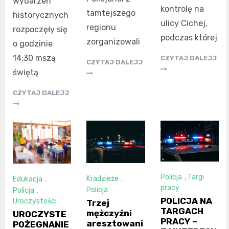
wydarzeń
kontrolę na
tamtejszego
historycznych
ulicy Cichej,
regionu
rozpoczęły się
podczas której
zorganizowali
o godzinie
14:30 mszą
CZYTAJ DALEJJ
CZYTAJ DALEJJ
świętą
CZYTAJ DALEJJ
Policja
,
Targi
Kradzieże
,
Edukacja
,
pracy
Policja
Policja
,
POLICJA NA
Uroczystości
Trzej
TARGACH
mężczyźni
UROCZYSTE
PRACY –
aresztowani
POŻEGNANIE