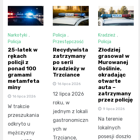
Narkotyki
,
Policja
,
Kradzież
,
Policja
Przestępczość
Policja
25-latek w
Recydywista
Złodziej
rękach
zatrzymany
grasował w
policji z
po serii
Murowanej
ponad 100
kradzieży w
Goślinie,
gramami
Trzciance
okradając
metamfeta
otwarte
16 lipca 2026
miny
auta –
zatrzymany
12 lipca 2026
16 lipca 2026
przez policję
roku, w
W trakcie
9 lipca 2026
jednym z lokali
przeszukania
Na terenie
gastronomiczn
odkryto u
lokalnych
ych w
mężczyzny
posesji doszło
Trzciance,