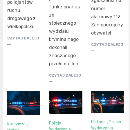
zgłoszenia na
policjantów
funkcjonarius
numer
ruchu
ze
alarmowy 112.
drogowego z
stołecznego
Zaniepokojony
Wielkopolski.
wydziału
obywatel
CZYTAJ DALEJJ
kryminalnego
CZYTAJ DALEJJ
dokonali
znaczącego
przełomu. Ich
CZYTAJ DALEJJ
Historia
,
Policja
,
Policja
,
Kradzieże
,
Wydarzenia
Wydarzenia