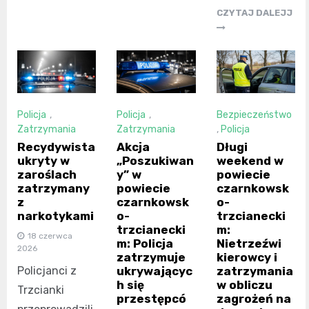
CZYTAJ DALEJJ
Policja
,
Policja
,
Bezpieczeństwo
Zatrzymania
Zatrzymania
,
Policja
Recydywista
Akcja
Długi
ukryty w
„Poszukiwan
weekend w
zaroślach
y” w
powiecie
zatrzymany
powiecie
czarnkowsk
z
czarnkowsk
o-
narkotykami
o-
trzcianecki
trzcianecki
m:
18 czerwca
m: Policja
Nietrzeźwi
2026
zatrzymuje
kierowcy i
Policjanci z
ukrywającyc
zatrzymania
h się
w obliczu
Trzcianki
przestępcó
zagrożeń na