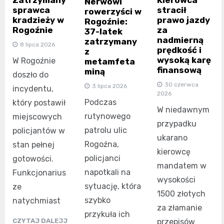
Nerwowi
sprawca
stracił
rowerzyści w
kradzieży w
prawo jazdy
Rogoźnie:
Rogoźnie
za
37-latek
nadmierną
zatrzymany
8 lipca 2026
prędkość i
z
wysoką karę
W Rogoźnie
metamfeta
finansową
miną
doszło do
30 czerwca
3 lipca 2026
incydentu,
2026
Podczas
który postawił
W niedawnym
rutynowego
miejscowych
przypadku
patrolu ulic
policjantów w
ukarano
Rogoźna,
stan pełnej
kierowcę
policjanci
gotowości.
mandatem w
napotkali na
Funkcjonarius
wysokości
sytuację, która
ze
1500 złotych
szybko
natychmiast
za złamanie
przykuła ich
CZYTAJ DALEJJ
przepisów