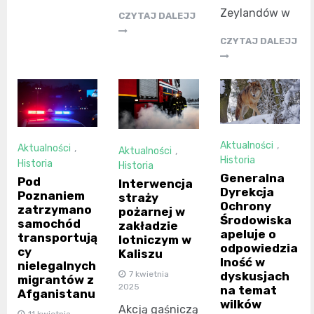
Zeylandów w
CZYTAJ DALEJJ
CZYTAJ DALEJJ
Aktualności
,
Aktualności
,
Aktualności
,
Historia
Historia
Historia
Generalna
Pod
Interwencja
Dyrekcja
Poznaniem
straży
Ochrony
zatrzymano
pożarnej w
Środowiska
samochód
zakładzie
apeluje o
transportują
lotniczym w
odpowiedzia
cy
Kaliszu
lność w
nielegalnych
7 kwietnia
dyskusjach
migrantów z
2025
na temat
Afganistanu
wilków
Akcją gaśniczą
11 kwietnia