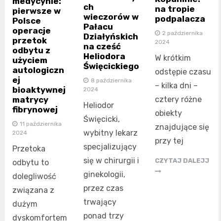
medycynie:
ch
na tropie
pierwsze w
wieczorów w
podpalacza
Polsce
Pałacu
operacje
2 października
Działyńskich
przetok
2024
na cześć
odbytu z
Heliodora
W krótkim
użyciem
Święcickiego
autologiczn
odstępie czasu
ej
8 października
– kilka dni –
bioaktywnej
2024
matrycy
cztery różne
Heliodor
fibrynowej
obiekty
Święcicki,
11 października
znajdujące się
wybitny lekarz
2024
przy tej
specjalizujący
Przetoka
się w chirurgii i
CZYTAJ DALEJJ
odbytu to
ginekologii,
dolegliwość
przez czas
związana z
trwający
dużym
ponad trzy
dyskomfortem