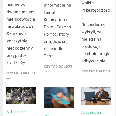
Walki z
pomiędzy
informacje na
Przestępczośc
dwoma małymi
temat
ią
miejscowościa
Komisariatu
Gospodarczą
mi Zakrzewo i
Policji Poznań-
wykryli, że
Szurkowo,
Północ, który
nielegalna
zdarzył się
znajduje się
produkcja
niecodzienny
na osiedlu
alkoholu mogła
przypadek
Jana
odbywać się
kradzieży.
CZYTAJ DALEJJ
CZYTAJ DALEJJ
CZYTAJ DALEJJ
Aktualności
,
Aktualności
,