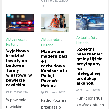
CZYTAJ DALEJJ
Aktualności
,
Aktualności
,
Aktualności
,
Historia
Historia
Historia
52-letni
Wyjątkowa
Planowane
mieszkaniec
kradzież
modernizacj
gminy Ujście
lawety na
e i
przyłapany
budowie
rozbudowa
na
farmy
Komisariatu
nielegalnej
wiatrowej w
Policji
produkcji
powiecie
Poznań-
alkoholu
rawickim
Północ
3 marca 2025
14 marca 2025
13 marca 2025
Funkcjonarius
W powiecie
Radio Poznań
ze Wydziału do
rawickim,
przekazało