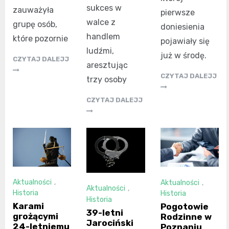
sukces w
zauważyła
pierwsze
walce z
grupę osób,
doniesienia
handlem
które pozornie
pojawiały się
ludźmi,
już w środę.
CZYTAJ DALEJJ
aresztując
CZYTAJ DALEJJ
trzy osoby
CZYTAJ DALEJJ
Aktualności
,
Aktualności
,
Aktualności
,
Historia
Historia
Historia
Karami
Pogotowie
39-letni
grożącymi
Rodzinne w
Jarociński
24-letniemu
Poznaniu