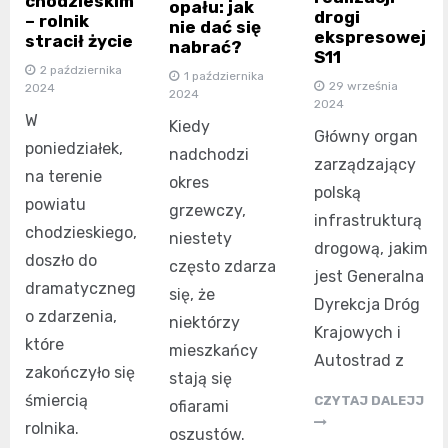
chodzieskim
opału: jak
drogi
– rolnik
nie dać się
ekspresowej
stracił życie
nabrać?
S11
2 października
1 października
29 września
2024
2024
2024
W
Kiedy
Główny organ
poniedziałek,
nadchodzi
zarządzający
na terenie
okres
polską
powiatu
grzewczy,
infrastrukturą
chodzieskiego,
niestety
drogową, jakim
doszło do
często zdarza
jest Generalna
dramatyczneg
się, że
Dyrekcja Dróg
o zdarzenia,
niektórzy
Krajowych i
które
mieszkańcy
Autostrad z
zakończyło się
stają się
śmiercią
CZYTAJ DALEJJ
ofiarami
rolnika.
oszustów.