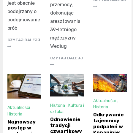
jest obecnie
przemocy,
podejrzany o
dokonując
podejmowanie
aresztowania
prób
39-letniego
mężczyzny.
CZYTAJ DALEJJ
Według
CZYTAJ DALEJJ
Aktualności
,
Historia
,
Kultura i
Historia
Aktualności
,
sztuka
Historia
Odkrywanie
Odnowienie
tajemnicy
Najnowszy
tradycji
podpaleń w
postęp w
czwartkowy
Kopaninie: