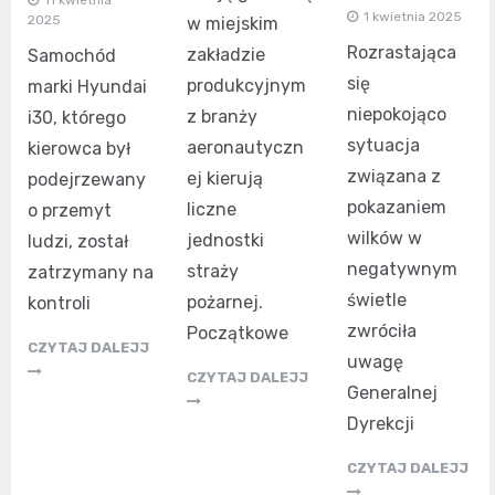
1 kwietnia 2025
2025
w miejskim
Rozrastająca
zakładzie
Samochód
się
produkcyjnym
marki Hyundai
niepokojąco
z branży
i30, którego
sytuacja
aeronautyczn
kierowca był
związana z
ej kierują
podejrzewany
pokazaniem
liczne
o przemyt
wilków w
jednostki
ludzi, został
negatywnym
straży
zatrzymany na
świetle
pożarnej.
kontroli
zwróciła
Początkowe
CZYTAJ DALEJJ
uwagę
CZYTAJ DALEJJ
Generalnej
Dyrekcji
CZYTAJ DALEJJ