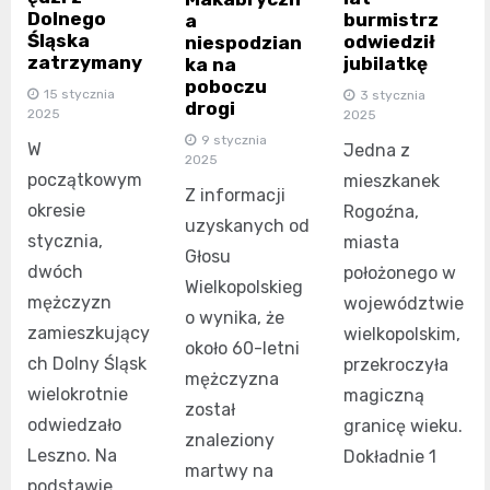
Dolnego
burmistrz
a
Śląska
odwiedził
niespodzian
zatrzymany
jubilatkę
ka na
poboczu
15 stycznia
3 stycznia
drogi
2025
2025
9 stycznia
W
Jedna z
2025
początkowym
mieszkanek
Z informacji
okresie
Rogoźna,
uzyskanych od
stycznia,
miasta
Głosu
dwóch
położonego w
Wielkopolskieg
mężczyzn
województwie
o wynika, że
zamieszkujący
wielkopolskim,
około 60-letni
ch Dolny Śląsk
przekroczyła
mężczyzna
wielokrotnie
magiczną
został
odwiedzało
granicę wieku.
znaleziony
Leszno. Na
Dokładnie 1
martwy na
podstawie