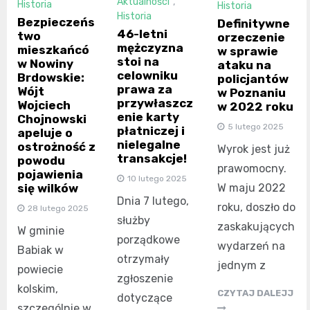
Aktualności
,
Historia
Historia
Historia
Bezpieczeńs
Definitywne
46-letni
two
orzeczenie
mężczyzna
mieszkańcó
w sprawie
stoi na
w Nowiny
ataku na
celowniku
Brdowskie:
policjantów
prawa za
Wójt
w Poznaniu
przywłaszcz
Wojciech
w 2022 roku
enie karty
Chojnowski
5 lutego 2025
płatniczej i
apeluje o
nielegalne
ostrożność z
Wyrok jest już
transakcje!
powodu
prawomocny.
pojawienia
10 lutego 2025
się wilków
W maju 2022
Dnia 7 lutego,
roku, doszło do
28 lutego 2025
służby
zaskakujących
W gminie
porządkowe
wydarzeń na
Babiak w
otrzymały
jednym z
powiecie
zgłoszenie
kolskim,
CZYTAJ DALEJJ
dotyczące
szczególnie w