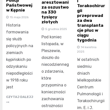
Policji
i
aresztowani
Państwowej
Torakochirur
za oszustwo
w Kępnie
gii
na 330
przeprowad
tysięcy
15 maja 2026
za dwa
złotych
Historia
transplanta
5 grudnia 2025
cje płuc w
formowania
ciągu
Pod koniec
się służb
tygodnia
listopada, w
policyjnych na
14 kwietnia
Pleszewie,
2025
ziemiach
doszło do
kępińskich po
W ostatnich
niecodzienneg
odzyskaniu
siedmiu
o zdarzenia,
niepodległości
dniach
które
w 1918 roku
Wielkopolskie
przypomina o
jest
Centrum
konieczności
Pulmonologii i
CZYTAJ DALEJJ
zachowania
Torakochirurgii
ostrożności
im. E. i J.