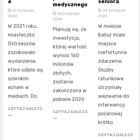
a
seniora
medycznego
27 listopada
25 listopada
26 listopada
2024
2024
2024
W 2021 roku,
W mieście
Planuję się, że
miasteczko
Kalisz miało
inwestycja,
Ostrzeszów
miejsce
której wartość
zszokowało
niefortunne
wynosi 160
wydarzenie,
zdarzenie.
milionów
które odbiło się
Służby
złotych,
szerokim
ratunkowe
zostanie
echem w
otrzymały
zakończona w
mediach. Do
wezwanie do
połowie 2026
interwencji
CZYTAJ DALEJJ
CZYTAJ DALEJJ
pożarowej
krótko
CZYTAJ DALEJJ