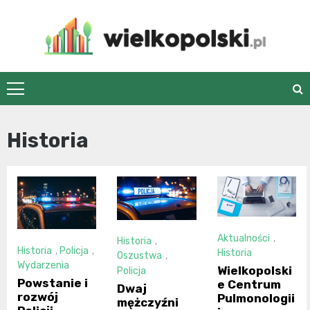
Skip
to
content
wielkopolski.pl
Historia
Aktualności
,
Historia
,
Historia
,
Policja
,
Historia
Oszustwa
,
Wydarzenia
Wielkopolski
Policja
Powstanie i
e Centrum
Dwaj
rozwój
Pulmonologii
mężczyźni