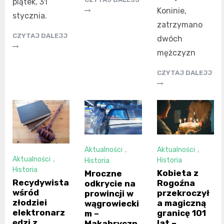
piątek, 31
Koninie,
stycznia.
zatrzymano
CZYTAJ DALEJJ
dwóch
mężczyzn
CZYTAJ DALEJJ
Aktualności
,
Aktualności
,
Aktualności
,
Historia
Historia
Historia
Kobieta z
Mroczne
Recydywista
Rogoźna
odkrycie na
wśród
przekroczył
prowincji w
złodziei
a magiczną
wągrowiecki
elektronarz
granicę 101
m –
ędzi z
lat –
Makabryczn