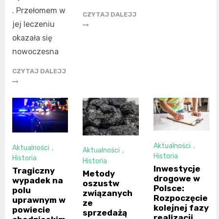
. Przełomem w
CZYTAJ DALEJJ
jej leczeniu
okazała się
nowoczesna
CZYTAJ DALEJJ
Aktualności
,
Aktualności
,
Aktualności
,
Historia
Historia
Historia
Inwestycje
Tragiczny
Metody
drogowe w
wypadek na
oszustw
Polsce:
polu
związanych
Rozpoczęcie
uprawnym w
ze
kolejnej fazy
powiecie
sprzedażą
realizacji