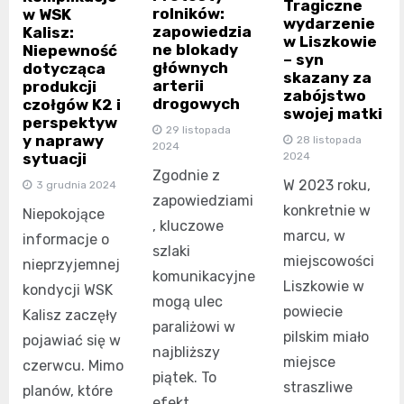
Tragiczne
rolników:
w WSK
wydarzenie
zapowiedzia
Kalisz:
w Liszkowie
ne blokady
Niepewność
– syn
głównych
dotycząca
skazany za
arterii
produkcji
zabójstwo
drogowych
czołgów K2 i
swojej matki
perspektyw
29 listopada
y naprawy
28 listopada
2024
sytuacji
2024
Zgodnie z
W 2023 roku,
3 grudnia 2024
zapowiedziami
konkretnie w
Niepokojące
, kluczowe
marcu, w
informacje o
szlaki
miejscowości
nieprzyjemnej
komunikacyjne
Liszkowie w
kondycji WSK
mogą ulec
powiecie
Kalisz zaczęły
paraliżowi w
pilskim miało
pojawiać się w
najbliższy
miejsce
czerwcu. Mimo
piątek. To
straszliwe
planów, które
efekt