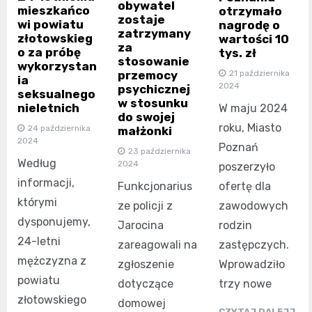
obywatel
mieszkańco
otrzymało
zostaje
wi powiatu
nagrodę o
zatrzymany
złotowskieg
wartości 10
za
o za próbę
tys. zł
stosowanie
wykorzystan
przemocy
21 października
ia
2024
psychicznej
seksualnego
w stosunku
nieletnich
W maju 2024
do swojej
roku, Miasto
24 października
małżonki
2024
Poznań
23 października
Według
2024
poszerzyło
informacji,
Funkcjonarius
ofertę dla
którymi
ze policji z
zawodowych
dysponujemy,
Jarocina
rodzin
24-letni
zareagowali na
zastępczych.
mężczyzna z
zgłoszenie
Wprowadziło
powiatu
dotyczące
trzy nowe
złotowskiego
domowej
CZYTAJ DALEJJ