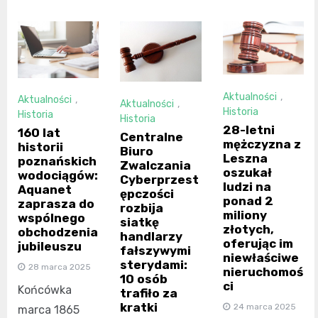
Aktualności
,
Aktualności
,
Aktualności
,
Historia
Historia
Historia
28-letni
160 lat
Centralne
mężczyzna z
historii
Biuro
Leszna
poznańskich
Zwalczania
oszukał
wodociągów:
Cyberprzest
ludzi na
Aquanet
ępczości
ponad 2
zaprasza do
rozbija
miliony
wspólnego
siatkę
złotych,
obchodzenia
handlarzy
oferując im
jubileuszu
fałszywymi
niewłaściwe
sterydami:
28 marca 2025
nieruchomoś
10 osób
ci
Końcówka
trafiło za
kratki
24 marca 2025
marca 1865