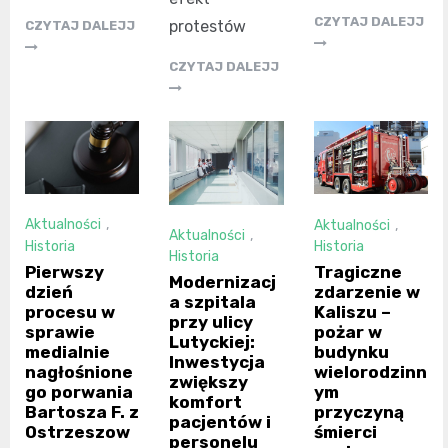
CZYTAJ DALEJJ
protestów
CZYTAJ DALEJJ
CZYTAJ DALEJJ
Aktualności
,
Aktualności
,
Aktualności
,
Historia
Historia
Historia
Pierwszy
Tragiczne
Modernizacj
dzień
zdarzenie w
a szpitala
procesu w
Kaliszu –
przy ulicy
sprawie
pożar w
Lutyckiej:
medialnie
budynku
Inwestycja
nagłośnione
wielorodzinn
zwiększy
go porwania
ym
komfort
Bartosza F. z
przyczyną
pacjentów i
Ostrzeszow
śmierci
personelu