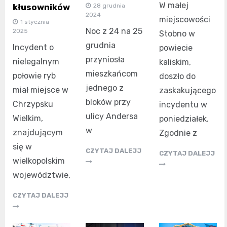
W małej
28 grudnia
kłusowników
2024
miejscowości
1 stycznia
Noc z 24 na 25
2025
Stobno w
grudnia
Incydent o
powiecie
przyniosła
nielegalnym
kaliskim,
mieszkańcom
połowie ryb
doszło do
jednego z
miał miejsce w
zaskakującego
bloków przy
Chrzypsku
incydentu w
ulicy Andersa
Wielkim,
poniedziałek.
w
znajdującym
Zgodnie z
się w
CZYTAJ DALEJJ
CZYTAJ DALEJJ
wielkopolskim
województwie,
CZYTAJ DALEJJ