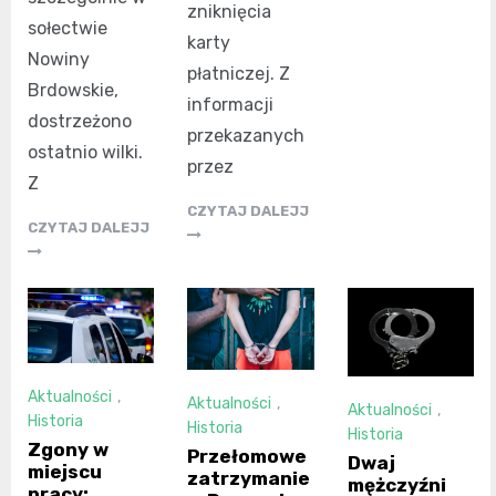
zniknięcia
sołectwie
karty
Nowiny
płatniczej. Z
Brdowskie,
informacji
dostrzeżono
przekazanych
ostatnio wilki.
przez
Z
CZYTAJ DALEJJ
CZYTAJ DALEJJ
Aktualności
,
Aktualności
,
Aktualności
,
Historia
Historia
Historia
Zgony w
Przełomowe
Dwaj
miejscu
zatrzymanie
mężczyźni
pracy: