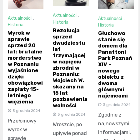
Aktualności
,
Aktualności
,
Aktualności
,
Historia
Historia
Historia
Rezolucja
Wyrok w
Głuchowo
sprzed
sprawie
stanie się
dwudziestu
sprzed 20
domem dla
lat
lat: brutalne
Panattoni
trzymającej
morderstwo
Park Poznań
w napięciu
w Poznaniu
XIV –
zbrodni w
wyjaśnione
nowego
Poznaniu:
dzięki
obiektu z
Wojciech W.
obowiązkowi
dwoma
skazany na
zapłaty 15-
głównymi
15 lat
letniego
najemcami
pozbawienia
więzienia
wolności
3 grudnia 2024
5 grudnia 2024
Zgodnie z
5 grudnia 2024
Przełomowy
najnowszymi
Wreszcie, po
wyrok w
informacjami,
upływie ponad
sprawie