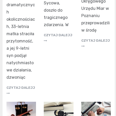
Okręgowego
Sycowa,
dramatycznyc
Urzędu Miar w
doszło do
h
Poznaniu
tragicznego
okolicznościac
przeprowadzili
zdarzenia. W
h, 33-letnia
w środę
matka straciła
CZYTAJ DALEJJ
przytomność,
CZYTAJ DALEJJ
a jej 9-letni
syn podjął
natychmiasto
we działania,
dzwoniąc
CZYTAJ DALEJJ