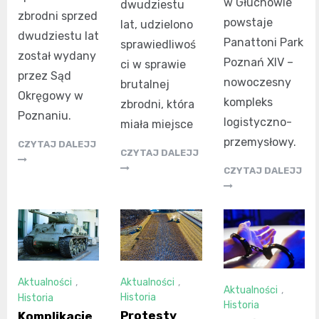
w Głuchowie
dwudziestu
zbrodni sprzed
powstaje
lat, udzielono
dwudziestu lat
Panattoni Park
sprawiedliwoś
został wydany
Poznań XIV –
ci w sprawie
przez Sąd
nowoczesny
brutalnej
Okręgowy w
kompleks
zbrodni, która
Poznaniu.
logistyczno-
miała miejsce
przemysłowy.
CZYTAJ DALEJJ
CZYTAJ DALEJJ
CZYTAJ DALEJJ
Aktualności
,
Aktualności
,
Aktualności
,
Historia
Historia
Historia
Protesty
Komplikacje