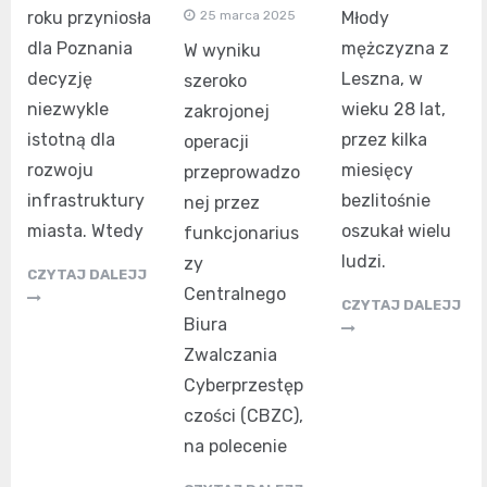
Młody
25 marca 2025
roku przyniosła
mężczyzna z
dla Poznania
W wyniku
Leszna, w
decyzję
szeroko
wieku 28 lat,
niezwykle
zakrojonej
przez kilka
istotną dla
operacji
miesięcy
rozwoju
przeprowadzo
bezlitośnie
infrastruktury
nej przez
oszukał wielu
miasta. Wtedy
funkcjonarius
ludzi.
zy
CZYTAJ DALEJJ
Centralnego
CZYTAJ DALEJJ
Biura
Zwalczania
Cyberprzestęp
czości (CBZC),
na polecenie