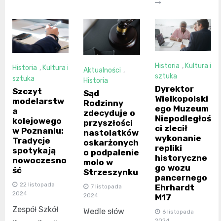
Historia
,
Kultura i
Historia
,
Kultura i
Aktualności
,
sztuka
sztuka
Historia
Dyrektor
Szczyt
Sąd
Wielkopolski
modelarstw
Rodzinny
ego Muzeum
a
zdecyduje o
Niepodległoś
kolejowego
przyszłości
ci zlecił
w Poznaniu:
nastolatków
wykonanie
Tradycje
oskarżonych
repliki
spotykają
o podpalenie
historyczne
nowoczesno
molo w
go wozu
ść
Strzeszynku
pancernego
22 listopada
Ehrhardt
7 listopada
2024
2024
M17
Zespół Szkół
Wedle słów
6 listopada
2024