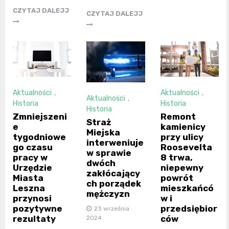
CZYTAJ DALEJJ
CZYTAJ DALEJJ
Aktualności
,
Aktualności
,
Aktualności
,
Historia
Historia
Historia
Zmniejszeni
Remont
Straż
e
kamienicy
Miejska
tygodniowe
przy ulicy
interweniuje
go czasu
Roosevelta
w sprawie
pracy w
8 trwa,
dwóch
Urzędzie
niepewny
zakłócający
Miasta
powrót
ch porządek
Leszna
mieszkańcó
mężczyzn
przynosi
w i
pozytywne
przedsiębior
23 września
rezultaty
ców
2024