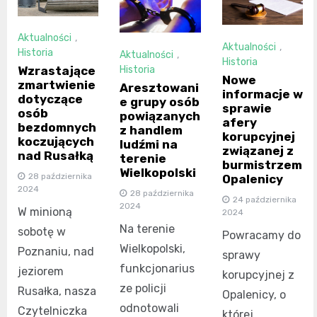
Aktualności
,
Aktualności
,
Historia
Aktualności
,
Historia
Historia
Wzrastające
Nowe
zmartwienie
Aresztowani
informacje w
dotyczące
e grupy osób
sprawie
osób
powiązanych
afery
bezdomnych
z handlem
korupcyjnej
koczujących
ludźmi na
związanej z
nad Rusałką
terenie
burmistrzem
Wielkopolski
28 października
Opalenicy
2024
28 października
24 października
2024
W minioną
2024
Na terenie
sobotę w
Powracamy do
Wielkopolski,
Poznaniu, nad
sprawy
funkcjonarius
jeziorem
korupcyjnej z
ze policji
Rusałka, nasza
Opalenicy, o
odnotowali
Czytelniczka
której