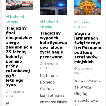
Aktualności
,
Aktualności
,
Historia
Aktualności
,
Historia
Historia
Tragiczny
finał
Tragiczny
Wagi na
niespodziew
wypadek
jarmarkach
anego
koło Sycowa:
świątecznyc
zasłabnięcia
dwa młode
h w Poznaniu
33-letniej
życia nagle
pod lupą
kobiety,
przerwane
strażników
pomimo
miejskich
16 grudnia
próby
2024
12 grudnia
ratunkowej
2024
jej 9-
Na terenie
letniego
We współpracy
Dolnego
syna
ze Strażą
Śląska, a
18 grudnia
Miejską,
konkretnie na
2024
inspektorzy z
obszarze blisko
W