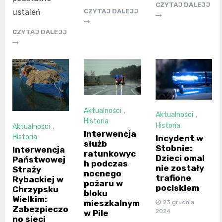
CZYTAJ DALEJJ
CZYTAJ DALEJJ
ustaleń
CZYTAJ DALEJJ
Aktualności
,
Aktualności
,
Historia
Historia
Aktualności
,
Interwencja
Historia
Incydent w
służb
Stobnie:
Interwencja
ratunkowyc
Dzieci omal
Państwowej
h podczas
nie zostały
Straży
nocnego
trafione
Rybackiej w
pożaru w
pociskiem
Chrzypsku
bloku
Wielkim:
mieszkalnym
23 grudnia
Zabezpieczo
2024
w Pile
no sieci