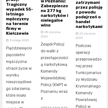
w Poznaniu:
zatrzymani
Tragiczny
Zabezpieczo
przez policję
wypadek 55-
no 277 kg
z powodu
letniego
narkotyków i
podejrzeń o
mężczyzny
nielegalne
handel
na terenie
wino
narkotykami
firmy w
28 stycznia
Kiełczewie
23 stycznia
2025
2025
3 lutego 2025
Zespół Policji
Podczas
Pięćdziesięcio
do walki z
operacji
pięcioletni
przestępczości
przeprowadzo
mężczyzna
ą narkotykową
nej przez
stracił życie w
Komendy
funkcjonarius
wyniku
Wojewódzkiej
zy Wydziału
nieszczęśliwe
Policji (KWP) w
Kryminalnego
go zdarzenia,
Poznaniu wraz
Komendy
które miało
z
Powiatowej
miejsce w
Policji w
CZYTAJ DALEJJ