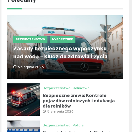
BEZPIECZEŃSTWO
WYPOCZYNEK
Zasady bezpiecznego wypoczynku
nad wodą – klucz do zdrowia i życia
6 sierpnia 2026
Bezpieczeństwo
Rolnictwo
Bezpieczne żniwa: Kontrole
pojazdów rolniczych i edukacja
dla rolników
5 sierpnia 2026
Bezpieczeństwo
Policja