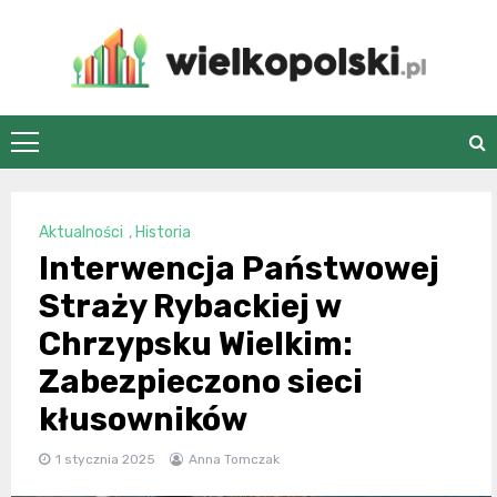
Skip
to
content
wielkopolski.pl
Aktualności
,
Historia
Interwencja Państwowej
Straży Rybackiej w
Chrzypsku Wielkim:
Zabezpieczono sieci
kłusowników
1 stycznia 2025
Anna Tomczak