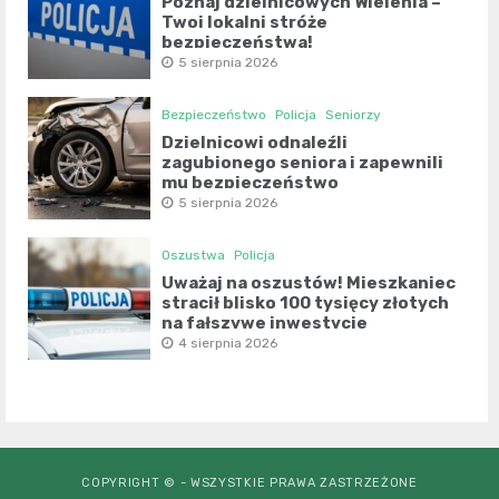
Poznaj dzielnicowych Wielenia –
Twoi lokalni stróże
bezpieczeństwa!
5 sierpnia 2026
Bezpieczeństwo
Policja
Seniorzy
Dzielnicowi odnaleźli
zagubionego seniora i zapewnili
mu bezpieczeństwo
5 sierpnia 2026
Oszustwa
Policja
Uważaj na oszustów! Mieszkaniec
stracił blisko 100 tysięcy złotych
na fałszywe inwestycje
4 sierpnia 2026
COPYRIGHT © - WSZYSTKIE PRAWA ZASTRZEŻONE