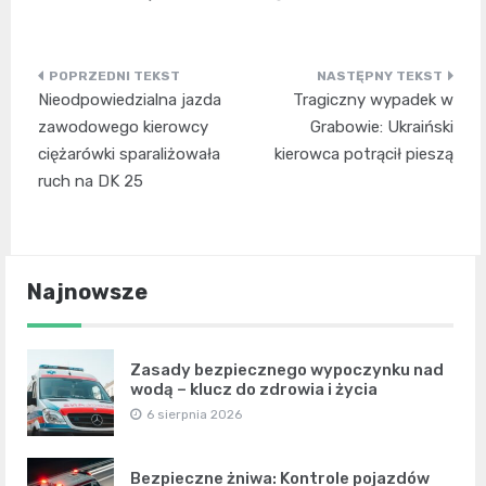
Nawigacja
Nieodpowiedzialna jazda
Tragiczny wypadek w
wpisu
zawodowego kierowcy
Grabowie: Ukraiński
ciężarówki sparaliżowała
kierowca potrącił pieszą
ruch na DK 25
Najnowsze
Zasady bezpiecznego wypoczynku nad
wodą – klucz do zdrowia i życia
6 sierpnia 2026
Bezpieczne żniwa: Kontrole pojazdów