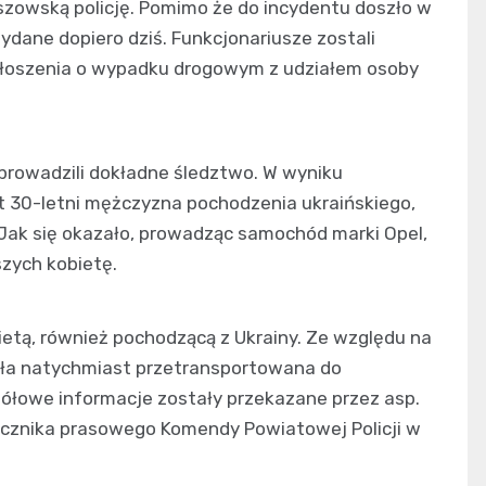
szowską policję. Pomimo że do incydentu doszło w
wydane dopiero dziś. Funkcjonariusze zostali
głoszenia o wypadku drogowym z udziałem osoby
eprowadzili dokładne śledztwo. W wyniku
st 30-letni mężczyzna pochodzenia ukraińskiego,
Jak się okazało, prowadząc samochód marki Opel,
szych kobietę.
ietą, również pochodzącą z Ukrainy. Ze względu na
ła natychmiast przetransportowana do
gółowe informacje zostały przekazane przez asp.
zecznika prasowego Komendy Powiatowej Policji w