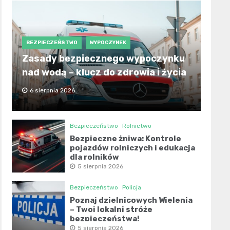
BEZPIECZEŃSTWO
WYPOCZYNEK
Zasady bezpiecznego wypoczynku
nad wodą – klucz do zdrowia i życia
6 sierpnia 2026
Bezpieczeństwo
Rolnictwo
Bezpieczne żniwa: Kontrole
pojazdów rolniczych i edukacja
dla rolników
5 sierpnia 2026
Bezpieczeństwo
Policja
Poznaj dzielnicowych Wielenia
– Twoi lokalni stróże
bezpieczeństwa!
5 sierpnia 2026