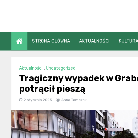
Skip
to
content
STRONA GŁÓWNA
AKTUALNOŚCI
KULTURA
Aktualności
,
Uncategorized
Tragiczny wypadek w Grab
potrącił pieszą
2 stycznia 2025
Anna Tomczak