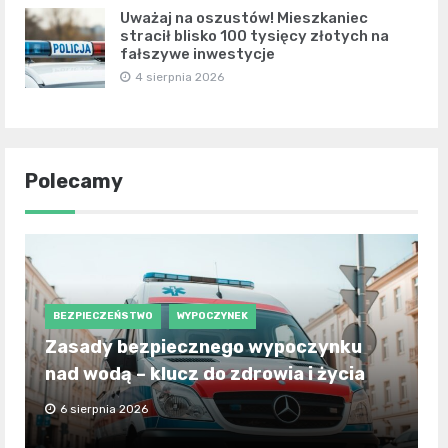
Uważaj na oszustów! Mieszkaniec
stracił blisko 100 tysięcy złotych na
fałszywe inwestycje
4 sierpnia 2026
Polecamy
BEZPIECZEŃSTWO
WYPOCZYNEK
Zasady bezpiecznego wypoczynku
nad wodą – klucz do zdrowia i życia
6 sierpnia 2026