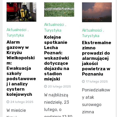
Aktualności
,
Aktualności
,
Aktualności
,
Turystyka
Turystyka
Turystyka
Kolejne
Alarm
spotkanie
Ekstremalne
gazowy w
Lecha
zimno
Krzyżu
Poznań:
prowadzi do
Wielkopolski
wskazówki
alarmującej
m:
dotyczące
jakości
Ewakuacja
dojazdu na
powietrza w
szkoły
stadion
Poznaniu
podstawowe
miejski
17 lutego 2025
j i analizy
20 lutego 2025
cystern
Poniedziałkow
kolejowych
W najbliższą
y atak
niedzielę, 23
24 lutego 2025
surowego
lutego, o
W mieście
zimna
godzinie 17:30