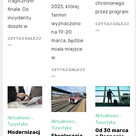
tragicznym
chronionego
2025, której
finale. Do
przez program
termin
incydentu
wyznaczono
CZYTAJ DALEJJ
doszło w
na 19-20
CZYTAJ DALEJJ
marca, będzie
miała miejsce
w
CZYTAJ DALEJJ
Aktualności
,
Aktualności
,
Aktualności
,
Turystyka
Turystyka
Turystyka
Od 30 marca
Modernizacj
Eksploracja