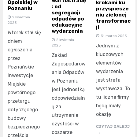
Wartostradę
Opolskiej w
krokami ku
: od
Poznaniu
przyspiesze
segregacji
niu zielonej
2 kwietnia
odpadów po
transformac
2025
edukacyjne
ji
wydarzenia
Wtorek stał się
31 marca 2025
2 kwietnia
dniem
Jednym z
2025
ogłoszenia
kluczowych
Zakład
przez
elementów
Zagospodarow
Poznańskie
wydarzenia
ania Odpadów
Inwestycje
jest strefa
w Poznaniu
Miejskie
wystawcza. To
jest jednostką
powtórnego
tu liczne firmy
odpowiedzialn
przetargu
będą miały
ą za
dotyczącego
okazję
utrzymanie
budowy
czystości w
bezpiecznego
CZYTAJ DALEJJ
obszarze
przejścia