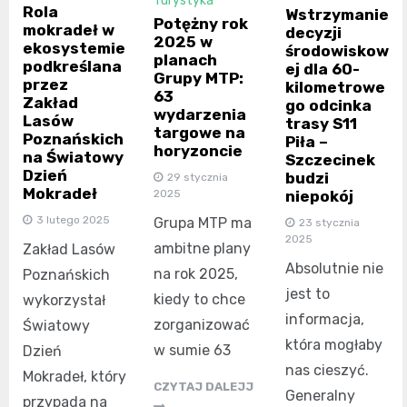
Turystyka
Rola
Wstrzymanie
Potężny rok
mokradeł w
decyzji
2025 w
ekosystemie
środowiskow
planach
podkreślana
ej dla 60-
Grupy MTP:
przez
kilometrowe
63
Zakład
go odcinka
wydarzenia
Lasów
trasy S11
targowe na
Poznańskich
Piła –
horyzoncie
na Światowy
Szczecinek
Dzień
budzi
29 stycznia
Mokradeł
niepokój
2025
3 lutego 2025
Grupa MTP ma
23 stycznia
2025
ambitne plany
Zakład Lasów
Absolutnie nie
na rok 2025,
Poznańskich
jest to
kiedy to chce
wykorzystał
informacja,
zorganizować
Światowy
która mogłaby
w sumie 63
Dzień
nas cieszyć.
Mokradeł, który
CZYTAJ DALEJJ
Generalny
przypada na