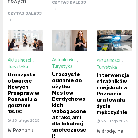
nowych
CZYTAJ DALEJJ
CZYTAJ DALEJJ
Aktualności
,
Aktualności
,
Aktualności
,
Turystyka
Turystyka
Turystyka
Uroczyste
Uroczyste
Interwencja
oddanie do
otwarcie
strażników
użytku
Nowych
miejskich w
Mostów
Przepraw w
Poznaniu
Berdychows
Poznaniu o
uratowała
kich
godzinie
życie
wzbogacone
18.00
mężczyźnie
atrakcjami
28 lutego 2025
26 lutego 2025
dla lokalnej
społecznośc
W Poznaniu,
W środę, na
i!