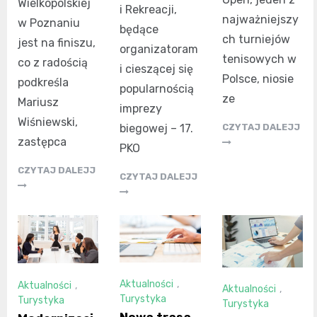
Wielkopolskiej
i Rekreacji,
najważniejszy
w Poznaniu
będące
ch turniejów
jest na finiszu,
organizatoram
tenisowych w
co z radością
i cieszącej się
Polsce, niosie
podkreśla
popularnością
ze
Mariusz
imprezy
Wiśniewski,
CZYTAJ DALEJJ
biegowej – 17.
zastępca
PKO
CZYTAJ DALEJJ
CZYTAJ DALEJJ
Aktualności
,
Aktualności
,
Aktualności
,
Turystyka
Turystyka
Turystyka