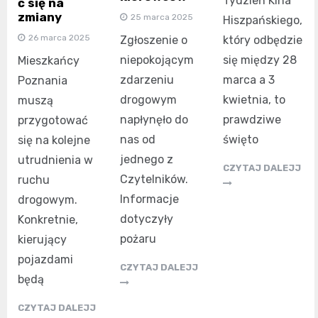
Tydzień Kina
ć się na
zmiany
25 marca 2025
Hiszpańskiego,
26 marca 2025
który odbędzie
Zgłoszenie o
się między 28
niepokojącym
Mieszkańcy
marca a 3
zdarzeniu
Poznania
kwietnia, to
drogowym
muszą
prawdziwe
napłynęło do
przygotować
święto
nas od
się na kolejne
jednego z
utrudnienia w
CZYTAJ DALEJJ
Czytelników.
ruchu
Informacje
drogowym.
dotyczyły
Konkretnie,
pożaru
kierujący
pojazdami
CZYTAJ DALEJJ
będą
CZYTAJ DALEJJ