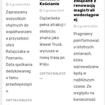
związane z
Kościanie
4 grudnia 2024
renowacją
magistrali
3 grudnia 2024
Zapraszamy
wodociągow
Ciężarówka
wszystkich
ej
pełna atrakcji i
chętnych do
2 grudnia 2024
słodyczy,
współtworzeni
Pragniemy
znana jako
a przyszłości
poinformować
Wawel Truck,
ulicy
o istotnych
wyrusza w
Ratajczaka w
zmianach,
nową trasę po
Poznaniu.
które
kraju.
Data spotkania
wprowadzane
dedykowaneg
będą w
CZYTAJ DALEJJ
o temu
najbliższym
przedsięwzięci
czasie. Ze
u
względu na
konieczność
CZYTAJ DALEJJ