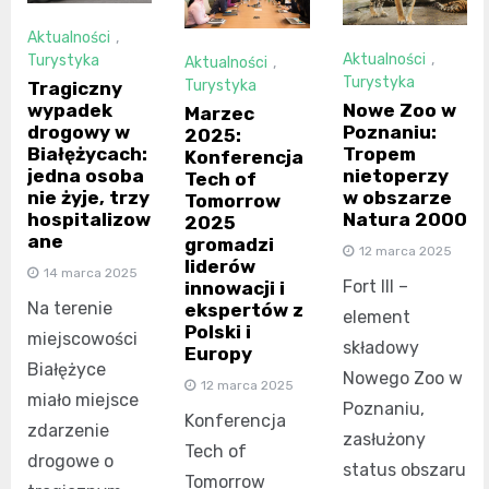
Aktualności
,
Aktualności
,
Turystyka
Aktualności
,
Turystyka
Turystyka
Tragiczny
wypadek
Nowe Zoo w
Marzec
drogowy w
Poznaniu:
2025:
Białężycach:
Tropem
Konferencja
jedna osoba
nietoperzy
Tech of
nie żyje, trzy
w obszarze
Tomorrow
hospitalizow
Natura 2000
2025
ane
gromadzi
12 marca 2025
liderów
14 marca 2025
Fort III –
innowacji i
Na terenie
ekspertów z
element
Polski i
miejscowości
składowy
Europy
Białężyce
Nowego Zoo w
12 marca 2025
miało miejsce
Poznaniu,
Konferencja
zdarzenie
zasłużony
Tech of
drogowe o
status obszaru
Tomorrow