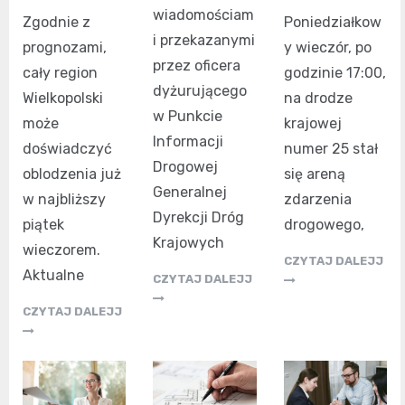
wiadomościam
Poniedziałkow
Zgodnie z
i przekazanymi
y wieczór, po
prognozami,
przez oficera
godzinie 17:00,
cały region
dyżurującego
na drodze
Wielkopolski
w Punkcie
krajowej
może
Informacji
numer 25 stał
doświadczyć
Drogowej
się areną
oblodzenia już
Generalnej
zdarzenia
w najbliższy
Dyrekcji Dróg
drogowego,
piątek
Krajowych
wieczorem.
CZYTAJ DALEJJ
Aktualne
CZYTAJ DALEJJ
CZYTAJ DALEJJ