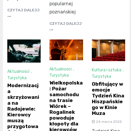
popularnej
CZYTAJ DALEJJ
poznańskiej
CZYTAJ DALEJJ
Aktualności
,
Kultura i sztuka
,
Aktualności
,
Turystyka
Turystyka
Turystyka
Wielkopolska
Obfitujący w
Modernizacj
: Pożar
emocje
a
samochodu
Tydzień Kina
skrzyżowani
na trasie
Hiszpańskie
a na
Wiórek –
go w Kinie
Radojewie:
Rogalinek
Muza
Kierowcy
powoduje
muszą
24 marca 2025
kłopoty dla
przygotowa
kierowców