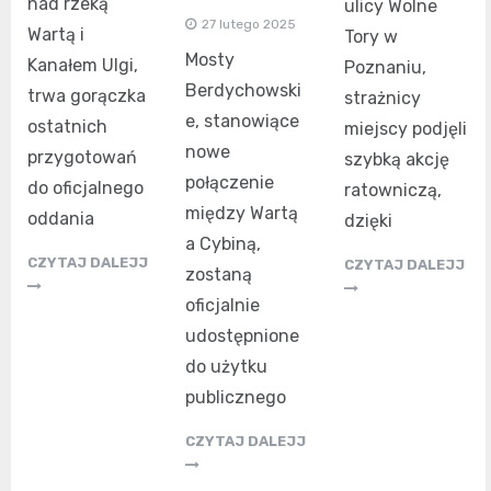
nad rzeką
ulicy Wolne
27 lutego 2025
Wartą i
Tory w
Mosty
Kanałem Ulgi,
Poznaniu,
Berdychowski
trwa gorączka
strażnicy
e, stanowiące
ostatnich
miejscy podjęli
nowe
przygotowań
szybką akcję
połączenie
do oficjalnego
ratowniczą,
między Wartą
oddania
dzięki
a Cybiną,
CZYTAJ DALEJJ
CZYTAJ DALEJJ
zostaną
oficjalnie
udostępnione
do użytku
publicznego
CZYTAJ DALEJJ