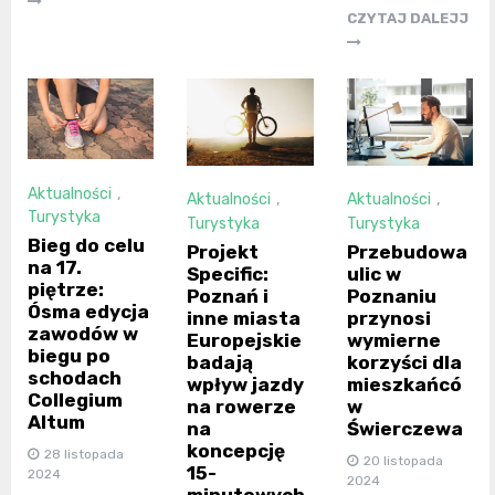
CZYTAJ DALEJJ
Aktualności
,
Aktualności
,
Aktualności
,
Turystyka
Turystyka
Turystyka
Bieg do celu
Projekt
Przebudowa
na 17.
Specific:
ulic w
piętrze:
Poznań i
Poznaniu
Ósma edycja
inne miasta
przynosi
zawodów w
Europejskie
wymierne
biegu po
badają
korzyści dla
schodach
wpływ jazdy
mieszkańcó
Collegium
na rowerze
w
Altum
na
Świerczewa
koncepcję
28 listopada
20 listopada
15-
2024
2024
minutowych