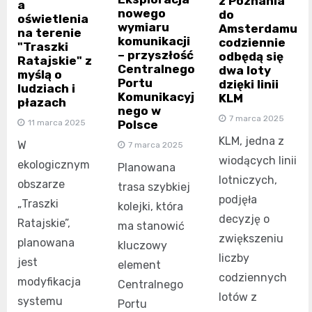
z Poznania
a
nowego
do
oświetlenia
wymiaru
Amsterdamu
na terenie
komunikacji
codziennie
"Traszki
– przyszłość
odbędą się
Ratajskie" z
Centralnego
dwa loty
myślą o
Portu
dzięki linii
ludziach i
Komunikacyj
KLM
płazach
nego w
7 marca 2025
Polsce
11 marca 2025
KLM, jedna z
W
7 marca 2025
wiodących linii
ekologicznym
Planowana
lotniczych,
obszarze
trasa szybkiej
podjęła
„Traszki
kolejki, która
decyzję o
Ratajskie”,
ma stanowić
zwiększeniu
planowana
kluczowy
liczby
jest
element
codziennych
modyfikacja
Centralnego
lotów z
systemu
Portu