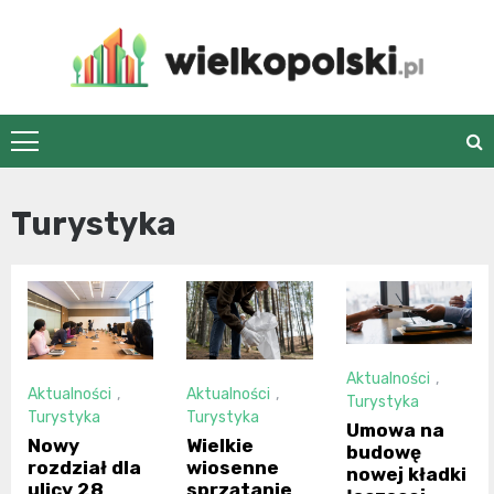
Skip
to
content
wielkopolski.pl
Turystyka
Aktualności
,
Aktualności
,
Aktualności
,
Turystyka
Turystyka
Turystyka
Umowa na
Nowy
Wielkie
budowę
rozdział dla
wiosenne
nowej kładki
ulicy 28
sprzątanie