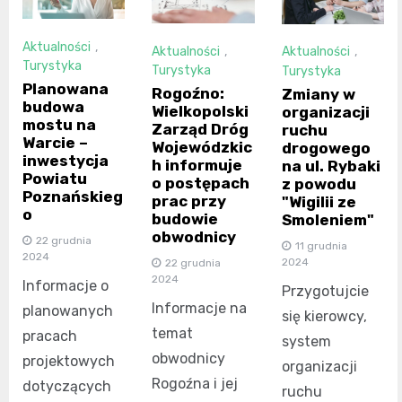
Aktualności
,
Aktualności
,
Aktualności
,
Turystyka
Turystyka
Turystyka
Planowana
Rogoźno:
Zmiany w
budowa
Wielkopolski
organizacji
mostu na
Zarząd Dróg
ruchu
Warcie –
Wojewódzkic
drogowego
inwestycja
h informuje
na ul. Rybaki
Powiatu
o postępach
z powodu
Poznańskieg
prac przy
"Wigilii ze
o
budowie
Smoleniem"
obwodnicy
22 grudnia
11 grudnia
2024
2024
22 grudnia
2024
Informacje o
Przygotujcie
Informacje na
planowanych
się kierowcy,
temat
pracach
system
obwodnicy
projektowych
organizacji
Rogoźna i jej
dotyczących
ruchu