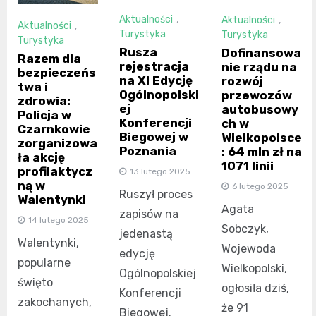
Aktualności
,
Aktualności
,
Aktualności
,
Turystyka
Turystyka
Turystyka
Rusza
Dofinansowa
Razem dla
rejestracja
nie rządu na
bezpieczeńs
na XI Edycję
rozwój
twa i
Ogólnopolski
przewozów
zdrowia:
ej
autobusowy
Policja w
Konferencji
ch w
Czarnkowie
Biegowej w
Wielkopolsce
zorganizowa
Poznania
: 64 mln zł na
ła akcję
1071 linii
profilaktycz
13 lutego 2025
ną w
6 lutego 2025
Ruszył proces
Walentynki
Agata
zapisów na
14 lutego 2025
Sobczyk,
jedenastą
Walentynki,
Wojewoda
edycję
popularne
Wielkopolski,
Ogólnopolskiej
święto
ogłosiła dziś,
Konferencji
zakochanych,
że 91
Biegowej.