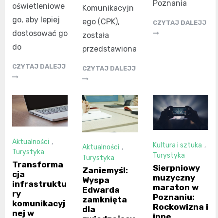
Poznania
oświetleniowe
Komunikacyjn
go, aby lepiej
ego (CPK),
CZYTAJ DALEJJ
dostosować go
została
do
przedstawiona
CZYTAJ DALEJJ
CZYTAJ DALEJJ
Aktualności
,
Kultura i sztuka
,
Aktualności
,
Turystyka
Turystyka
Turystyka
Transforma
Sierpniowy
Zaniemyśl:
cja
muzyczny
Wyspa
infrastruktu
maraton w
Edwarda
ry
Poznaniu:
zamknięta
komunikacyj
Rockowizna i
dla
nej w
inne