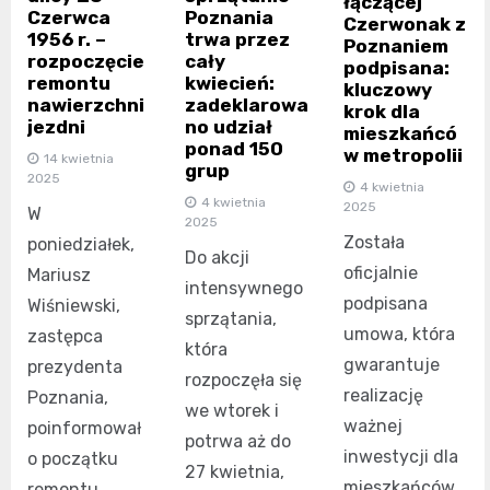
łączącej
Czerwca
Poznania
Czerwonak z
1956 r. –
trwa przez
Poznaniem
rozpoczęcie
cały
podpisana:
remontu
kwiecień:
kluczowy
nawierzchni
zadeklarowa
krok dla
jezdni
no udział
mieszkańcó
ponad 150
w metropolii
14 kwietnia
grup
2025
4 kwietnia
4 kwietnia
2025
W
2025
Została
poniedziałek,
Do akcji
oficjalnie
Mariusz
intensywnego
podpisana
Wiśniewski,
sprzątania,
umowa, która
zastępca
która
gwarantuje
prezydenta
rozpoczęła się
realizację
Poznania,
we wtorek i
ważnej
poinformował
potrwa aż do
inwestycji dla
o początku
27 kwietnia,
mieszkańców
remontu