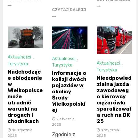
CZYTAJ DALEJJ
Aktualności
,
Aktualności
,
Aktualności
,
Turystyka
Turystyka
Turystyka
Nadchodząc
Informacje o
Nieodpowied
e oblodzenie
kolizji dwóch
zialna jazda
w
pojazdów w
zawodoweg
Wielkopolsce
okolicy
o kierowcy
może
Środy
ciężarówki
utrudnić
Wielkopolski
sparaliżował
warunki na
ej
a ruch na DK
drogach i
7 stycznia
25
chodnikach
2025
1 stycznia
10 stycznia
Zgodnie z
2025
2025