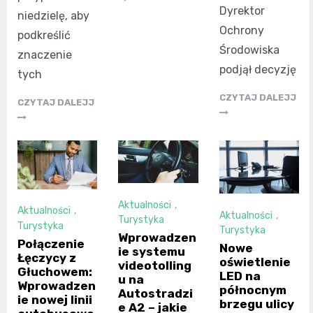
Dyrektor
niedzielę, aby
Ochrony
podkreślić
Środowiska
znaczenie
podjął decyzję
tych
CZYTAJ DALEJJ
CZYTAJ DALEJJ
Aktualności
,
Aktualności
,
Aktualności
,
Turystyka
Turystyka
Turystyka
Wprowadzen
Połączenie
Nowe
ie systemu
Łęczycy z
oświetlenie
videotolling
Głuchowem:
LED na
u na
Wprowadzen
północnym
Autostradzi
ie nowej linii
brzegu ulicy
e A2 – jakie