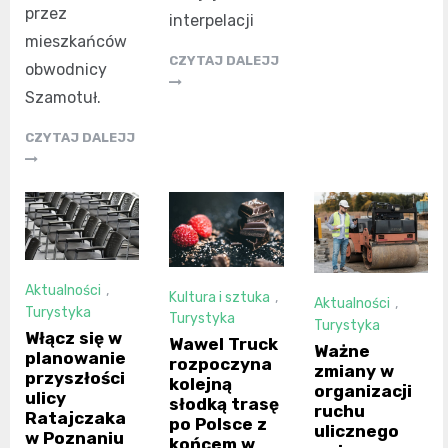
przez
interpelacji
mieszkańców
CZYTAJ DALEJJ
obwodnicy
Szamotuł.
CZYTAJ DALEJJ
Aktualności
,
Kultura i sztuka
,
Aktualności
,
Turystyka
Turystyka
Turystyka
Włącz się w
Wawel Truck
Ważne
planowanie
rozpoczyna
zmiany w
przyszłości
kolejną
organizacji
ulicy
słodką trasę
ruchu
Ratajczaka
po Polsce z
ulicznego
w Poznaniu
końcem w