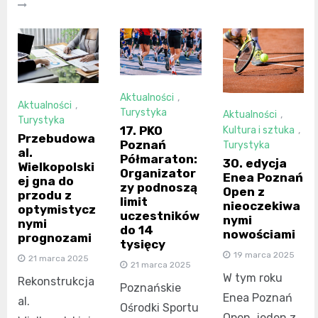
Aktualności
,
Aktualności
,
Turystyka
Aktualności
,
Turystyka
17. PKO
Kultura i sztuka
,
Przebudowa
Poznań
Turystyka
al.
Półmaraton:
30. edycja
Wielkopolski
Organizator
Enea Poznań
ej gna do
zy podnoszą
Open z
przodu z
limit
nieoczekiwa
optymistycz
uczestników
nymi
nymi
do 14
nowościami
prognozami
tysięcy
19 marca 2025
21 marca 2025
21 marca 2025
W tym roku
Rekonstrukcja
Poznańskie
Enea Poznań
al.
Ośrodki Sportu
Open, jeden z