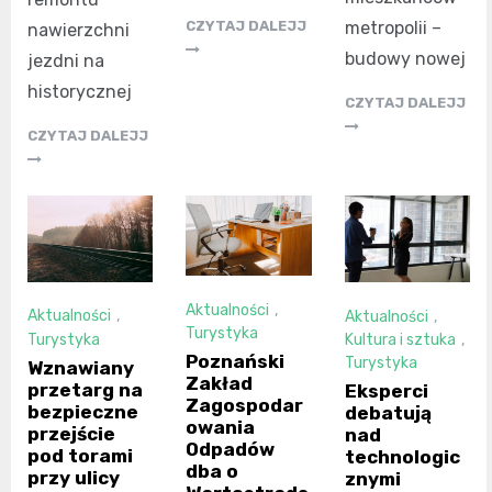
metropolii –
CZYTAJ DALEJJ
nawierzchni
budowy nowej
jezdni na
historycznej
CZYTAJ DALEJJ
CZYTAJ DALEJJ
Aktualności
,
Aktualności
,
Aktualności
,
Turystyka
Turystyka
Kultura i sztuka
,
Poznański
Turystyka
Wznawiany
Zakład
przetarg na
Eksperci
Zagospodar
bezpieczne
debatują
owania
przejście
nad
Odpadów
pod torami
technologic
dba o
przy ulicy
znymi