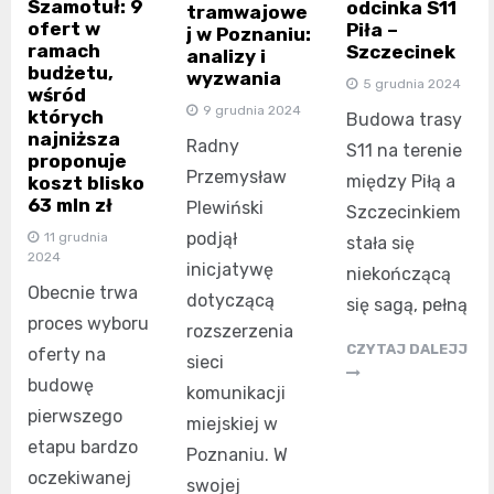
Szamotuł: 9
odcinka S11
tramwajowe
ofert w
Piła –
j w Poznaniu:
ramach
Szczecinek
analizy i
budżetu,
wyzwania
5 grudnia 2024
wśród
9 grudnia 2024
których
Budowa trasy
najniższa
Radny
S11 na terenie
proponuje
Przemysław
między Piłą a
koszt blisko
63 mln zł
Plewiński
Szczecinkiem
podjął
11 grudnia
stała się
2024
inicjatywę
niekończącą
Obecnie trwa
dotyczącą
się sagą, pełną
proces wyboru
rozszerzenia
CZYTAJ DALEJJ
oferty na
sieci
budowę
komunikacji
pierwszego
miejskiej w
etapu bardzo
Poznaniu. W
oczekiwanej
swojej