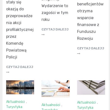
stały się
beneficjentów
Wydarzenie to
okazją do
otrzyma
zagości w tym
przeprowadze
wsparcie
roku
nia akcji
finansowe z
profilaktycznej
CZYTAJ DALEJJ
Funduszu
przez
Rozwoju
Komendę
CZYTAJ DALEJJ
Powiatową
Policji
CZYTAJ DALEJJ
Aktualności
,
Aktualności
,
Aktualności
,
Turystyka
Turystyka