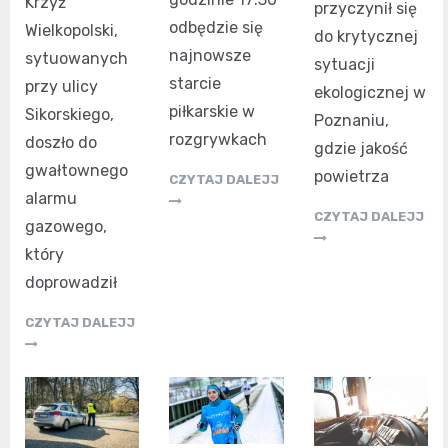
Krzyż
przyczynił się
odbędzie się
Wielkopolski,
do krytycznej
najnowsze
sytuowanych
sytuacji
starcie
przy ulicy
ekologicznej w
piłkarskie w
Sikorskiego,
Poznaniu,
rozgrywkach
doszło do
gdzie jakość
gwałtownego
powietrza
CZYTAJ DALEJJ
alarmu
CZYTAJ DALEJJ
gazowego,
który
doprowadził
CZYTAJ DALEJJ