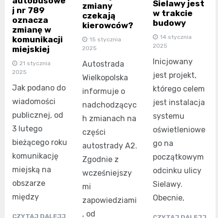
autobusowe
Sielawy jest
zmiany
j nr 789
w trakcie
czekają
oznacza
budowy
kierowców?
zmianę w
14 stycznia
komunikacji
15 stycznia
2025
miejskiej
2025
Inicjowany
Autostrada
21 stycznia
2025
jest projekt,
Wielkopolska
Jak podano do
którego celem
informuje o
wiadomości
jest instalacja
nadchodzącyc
publicznej, od
systemu
h zmianach na
3 lutego
oświetleniowe
części
bieżącego roku
go na
autostrady A2.
komunikację
początkowym
Zgodnie z
miejską na
odcinku ulicy
wcześniejszy
obszarze
Sielawy.
mi
między
Obecnie,
zapowiedziami
, od
CZYTAJ DALEJJ
CZYTAJ DALEJJ