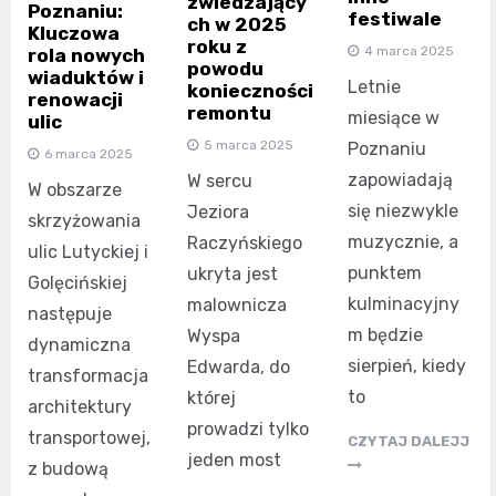
zwiedzający
Poznaniu:
festiwale
ch w 2025
Kluczowa
roku z
4 marca 2025
rola nowych
powodu
wiaduktów i
Letnie
konieczności
renowacji
remontu
miesiące w
ulic
5 marca 2025
Poznaniu
6 marca 2025
zapowiadają
W sercu
W obszarze
się niezwykle
Jeziora
skrzyżowania
muzycznie, a
Raczyńskiego
ulic Lutyckiej i
punktem
ukryta jest
Golęcińskiej
kulminacyjny
malownicza
następuje
m będzie
Wyspa
dynamiczna
sierpień, kiedy
Edwarda, do
transformacja
to
której
architektury
prowadzi tylko
transportowej,
CZYTAJ DALEJJ
jeden most
z budową