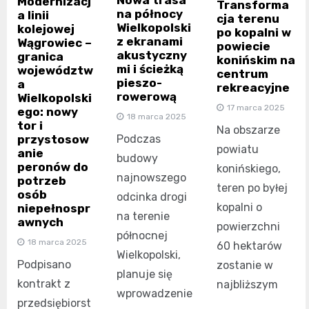
Nowa trasa
Modernizacj
Transforma
na północy
a linii
cja terenu
Wielkopolski
kolejowej
po kopalni w
z ekranami
Wągrowiec –
powiecie
akustyczny
granica
konińskim na
mi i ścieżką
województw
centrum
pieszo-
a
rekreacyjne
rowerową
Wielkopolski
17 marca 2025
ego: nowy
18 marca 2025
tor i
Na obszarze
przystosow
Podczas
powiatu
anie
budowy
peronów do
konińskiego,
najnowszego
potrzeb
teren po byłej
osób
odcinka drogi
kopalni o
niepełnospr
na terenie
awnych
powierzchni
północnej
18 marca 2025
60 hektarów
Wielkopolski,
Podpisano
zostanie w
planuje się
kontrakt z
najbliższym
wprowadzenie
przedsiębiorst