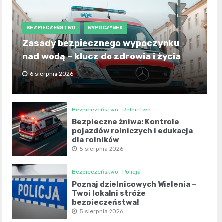
BEZPIECZEŃSTWO
WYPOCZYNEK
Zasady bezpiecznego wypoczynku
nad wodą – klucz do zdrowia i życia
6 sierpnia 2026
Bezpieczeństwo
Rolnictwo
Bezpieczne żniwa: Kontrole
pojazdów rolniczych i edukacja
dla rolników
5 sierpnia 2026
Bezpieczeństwo
Policja
Poznaj dzielnicowych Wielenia –
Twoi lokalni stróże
bezpieczeństwa!
5 sierpnia 2026