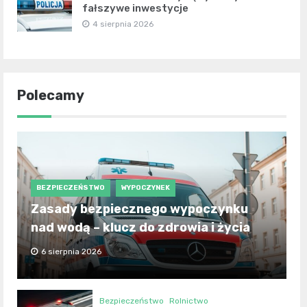
fałszywe inwestycje
4 sierpnia 2026
Polecamy
BEZPIECZEŃSTWO
WYPOCZYNEK
Zasady bezpiecznego wypoczynku
nad wodą – klucz do zdrowia i życia
6 sierpnia 2026
Bezpieczeństwo
Rolnictwo