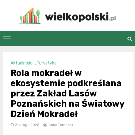
Skip
to
content
wielkopolski.pl
Aktualności
,
Turystyka
Rola mokradeł w
ekosystemie podkreślana
przez Zakład Lasów
Poznańskich na Światowy
Dzień Mokradeł
3 lutego 2025
Anna Tomczak