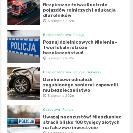
Bezpieczne żniwa: Kontrole
pojazdów rolniczych i edukacja
dla rolników
5 sierpnia 2026
Bezpieczeństwo
Policja
Poznaj dzielnicowych Wielenia –
Twoi lokalni stróże
bezpieczeństwa!
5 sierpnia 2026
Bezpieczeństwo
Policja
Seniorzy
Dzielnicowi odnaleźli
zagubionego seniora i zapewnili
mu bezpieczeństwo
5 sierpnia 2026
Oszustwa
Policja
Uważaj na oszustów! Mieszkaniec
stracił blisko 100 tysięcy złotych
na fałszywe inwestycje
4 sierpnia 2026