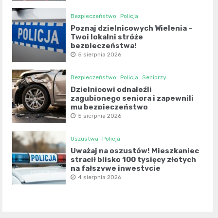
Bezpieczeństwo
Policja
Poznaj dzielnicowych Wielenia –
Twoi lokalni stróże
bezpieczeństwa!
5 sierpnia 2026
Bezpieczeństwo
Policja
Seniorzy
Dzielnicowi odnaleźli
zagubionego seniora i zapewnili
mu bezpieczeństwo
5 sierpnia 2026
Oszustwa
Policja
Uważaj na oszustów! Mieszkaniec
stracił blisko 100 tysięcy złotych
na fałszywe inwestycje
4 sierpnia 2026