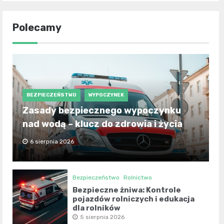
Polecamy
BEZPIECZEŃSTWO
WYPOCZYNEK
Zasady bezpiecznego wypoczynku
nad wodą – klucz do zdrowia i życia
6 sierpnia 2026
Bezpieczeństwo
Rolnictwo
Bezpieczne żniwa: Kontrole
pojazdów rolniczych i edukacja
dla rolników
5 sierpnia 2026