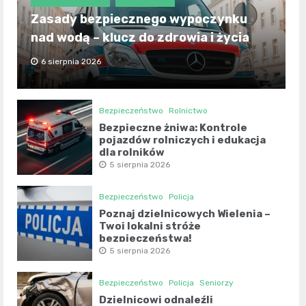
Zasady bezpiecznego wypoczynku
nad wodą – klucz do zdrowia i życia
6 sierpnia 2026
Bezpieczeństwo
Rolnictwo
Bezpieczne żniwa: Kontrole
pojazdów rolniczych i edukacja
dla rolników
5 sierpnia 2026
Bezpieczeństwo
Policja
Poznaj dzielnicowych Wielenia –
Twoi lokalni stróże
bezpieczeństwa!
5 sierpnia 2026
Bezpieczeństwo
Policja
Seniorzy
Dzielnicowi odnaleźli