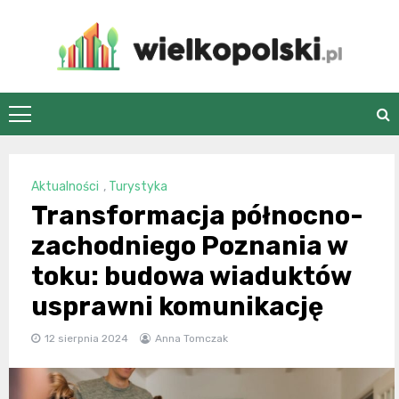
Skip
to
content
wielkopolski.pl
Aktualności
,
Turystyka
Transformacja północno-
zachodniego Poznania w
toku: budowa wiaduktów
usprawni komunikację
12 sierpnia 2024
Anna Tomczak