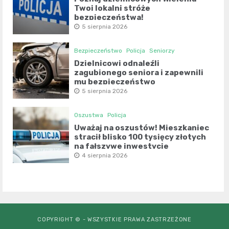
Twoi lokalni stróże
bezpieczeństwa!
5 sierpnia 2026
Bezpieczeństwo
Policja
Seniorzy
Dzielnicowi odnaleźli
zagubionego seniora i zapewnili
mu bezpieczeństwo
5 sierpnia 2026
Oszustwa
Policja
Uważaj na oszustów! Mieszkaniec
stracił blisko 100 tysięcy złotych
na fałszywe inwestycje
4 sierpnia 2026
COPYRIGHT © - WSZYSTKIE PRAWA ZASTRZEŻONE