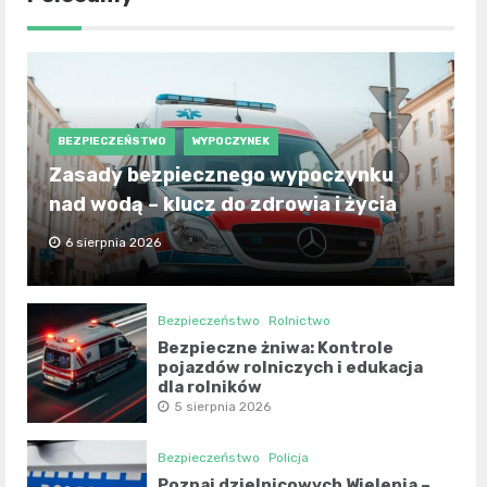
BEZPIECZEŃSTWO
WYPOCZYNEK
Zasady bezpiecznego wypoczynku
nad wodą – klucz do zdrowia i życia
6 sierpnia 2026
Bezpieczeństwo
Rolnictwo
Bezpieczne żniwa: Kontrole
pojazdów rolniczych i edukacja
dla rolników
5 sierpnia 2026
Bezpieczeństwo
Policja
Poznaj dzielnicowych Wielenia –