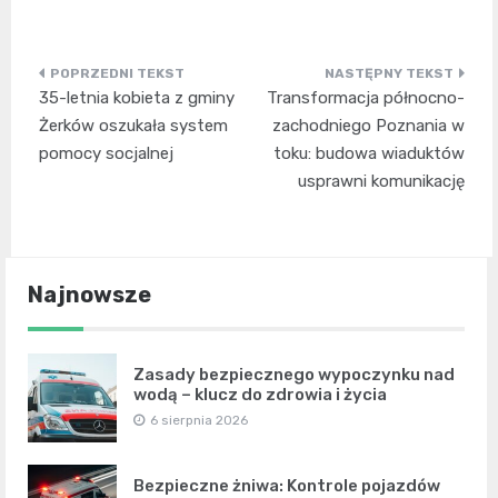
Nawigacja
35-letnia kobieta z gminy
Transformacja północno-
wpisu
Żerków oszukała system
zachodniego Poznania w
pomocy socjalnej
toku: budowa wiaduktów
usprawni komunikację
Najnowsze
Zasady bezpiecznego wypoczynku nad
wodą – klucz do zdrowia i życia
6 sierpnia 2026
Bezpieczne żniwa: Kontrole pojazdów