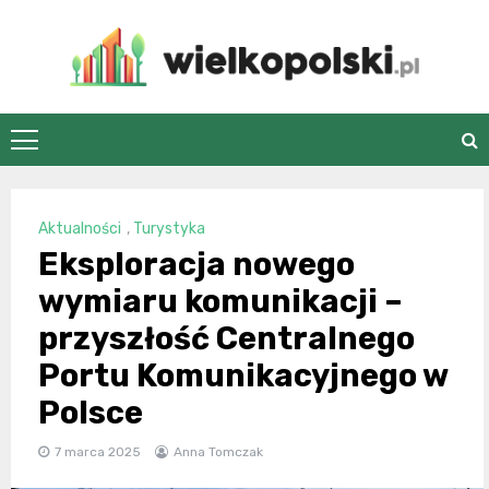
Skip
to
content
wielkopolski.pl
Aktualności
,
Turystyka
Eksploracja nowego
wymiaru komunikacji –
przyszłość Centralnego
Portu Komunikacyjnego w
Polsce
7 marca 2025
Anna Tomczak