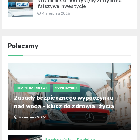
stracił blisko 100 tysięcy złotych na
fałszywe inwestycje
4 sierpnia 2026
Polecamy
BEZPIECZEŃSTWO
WYPOCZYNEK
Zasady bezpiecznego wypoczynku
nad wodą – klucz do zdrowia i życia
6 sierpnia 2026
Bezpieczeństwo
Rolnictwo