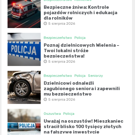
Bezpieczne żniwa: Kontrole
pojazdów rolniczych i edukacja
dla rolników
5 sierpnia 2026
Bezpieczeństwo
Policja
Poznaj dzielnicowych Wielenia –
Twoi lokalni stróże
bezpieczeństwa!
5 sierpnia 2026
Bezpieczeństwo
Policja
Seniorzy
Dzielnicowi odnaleźli
zagubionego seniora i zapewnili
mu bezpieczeństwo
5 sierpnia 2026
Oszustwa
Policja
Uważaj na oszustów! Mieszkaniec
stracił blisko 100 tysięcy złotych
na fałszywe inwestycje