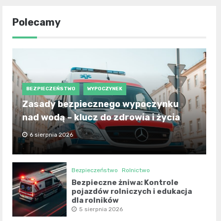
Polecamy
BEZPIECZEŃSTWO
WYPOCZYNEK
Zasady bezpiecznego wypoczynku
nad wodą – klucz do zdrowia i życia
6 sierpnia 2026
Bezpieczeństwo
Rolnictwo
Bezpieczne żniwa: Kontrole
pojazdów rolniczych i edukacja
dla rolników
5 sierpnia 2026