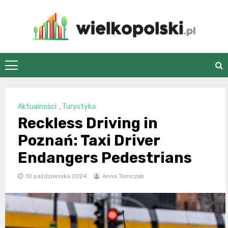
Skip
to
content
wielkopolski.pl
Aktualności
,
Turystyka
Reckless Driving in
Poznań: Taxi Driver
Endangers Pedestrians
10 października 2024
Anna Tomczak