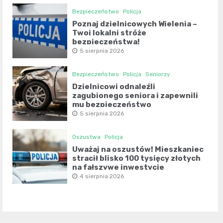
Bezpieczeństwo
Policja
Poznaj dzielnicowych Wielenia –
Twoi lokalni stróże
bezpieczeństwa!
5 sierpnia 2026
Bezpieczeństwo
Policja
Seniorzy
Dzielnicowi odnaleźli
zagubionego seniora i zapewnili
mu bezpieczeństwo
5 sierpnia 2026
Oszustwa
Policja
Uważaj na oszustów! Mieszkaniec
stracił blisko 100 tysięcy złotych
na fałszywe inwestycje
4 sierpnia 2026