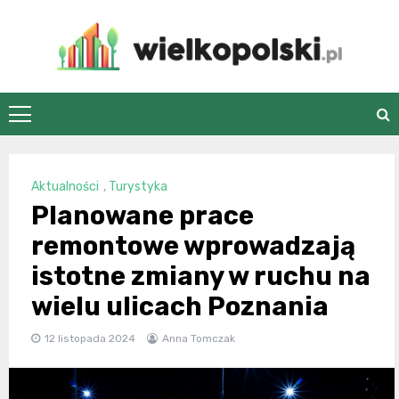
Skip
to
content
wielkopolski.pl
Aktualności
,
Turystyka
Planowane prace
remontowe wprowadzają
istotne zmiany w ruchu na
wielu ulicach Poznania
12 listopada 2024
Anna Tomczak