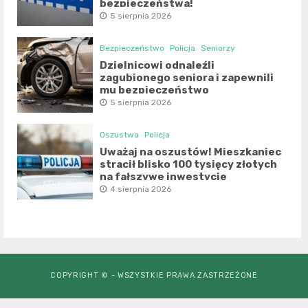
bezpieczeństwa!
5 sierpnia 2026
Bezpieczeństwo
Policja
Seniorzy
Dzielnicowi odnaleźli
zagubionego seniora i zapewnili
mu bezpieczeństwo
5 sierpnia 2026
Oszustwa
Policja
Uważaj na oszustów! Mieszkaniec
stracił blisko 100 tysięcy złotych
na fałszywe inwestycje
4 sierpnia 2026
COPYRIGHT © - WSZYSTKIE PRAWA ZASTRZEŻONE