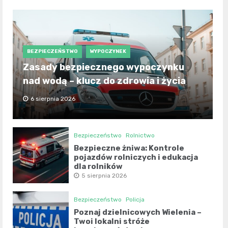
BEZPIECZEŃSTWO
WYPOCZYNEK
Zasady bezpiecznego wypoczynku
nad wodą – klucz do zdrowia i życia
6 sierpnia 2026
Bezpieczeństwo
Rolnictwo
Bezpieczne żniwa: Kontrole
pojazdów rolniczych i edukacja
dla rolników
5 sierpnia 2026
Bezpieczeństwo
Policja
Poznaj dzielnicowych Wielenia –
Twoi lokalni stróże