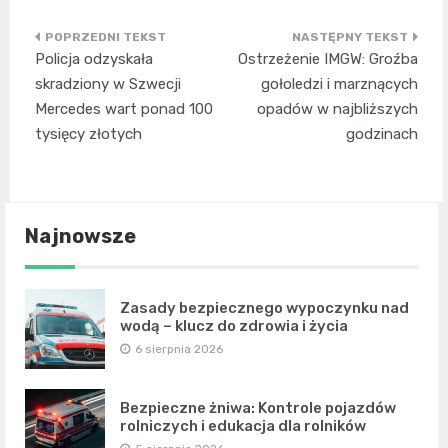
Nawigacja
Policja odzyskała
Ostrzeżenie IMGW: Groźba
wpisu
skradziony w Szwecji
gołoledzi i marznących
Mercedes wart ponad 100
opadów w najbliższych
tysięcy złotych
godzinach
Najnowsze
Zasady bezpiecznego wypoczynku nad
wodą – klucz do zdrowia i życia
6 sierpnia 2026
Bezpieczne żniwa: Kontrole pojazdów
rolniczych i edukacja dla rolników