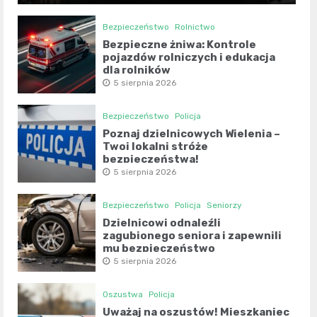
Bezpieczeństwo
Rolnictwo
Bezpieczne żniwa: Kontrole
pojazdów rolniczych i edukacja
dla rolników
5 sierpnia 2026
Bezpieczeństwo
Policja
Poznaj dzielnicowych Wielenia –
Twoi lokalni stróże
bezpieczeństwa!
5 sierpnia 2026
Bezpieczeństwo
Policja
Seniorzy
Dzielnicowi odnaleźli
zagubionego seniora i zapewnili
mu bezpieczeństwo
5 sierpnia 2026
Oszustwa
Policja
Uważaj na oszustów! Mieszkaniec