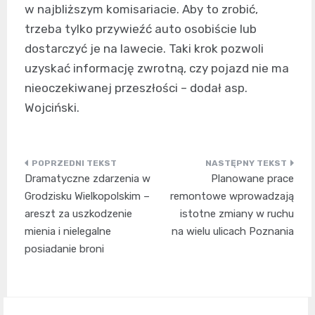
w najbliższym komisariacie. Aby to zrobić,
trzeba tylko przywieźć auto osobiście lub
dostarczyć je na lawecie. Taki krok pozwoli
uzyskać informację zwrotną, czy pojazd nie ma
nieoczekiwanej przeszłości – dodał asp.
Wojciński.
Nawigacja
Dramatyczne zdarzenia w
Planowane prace
wpisu
Grodzisku Wielkopolskim –
remontowe wprowadzają
areszt za uszkodzenie
istotne zmiany w ruchu
mienia i nielegalne
na wielu ulicach Poznania
posiadanie broni