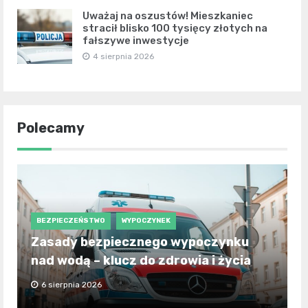
Uważaj na oszustów! Mieszkaniec
stracił blisko 100 tysięcy złotych na
fałszywe inwestycje
4 sierpnia 2026
Polecamy
BEZPIECZEŃSTWO
WYPOCZYNEK
Zasady bezpiecznego wypoczynku
nad wodą – klucz do zdrowia i życia
6 sierpnia 2026