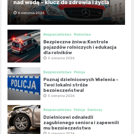
nad wodą – klucz do zdrowia i życia
6 sierpnia 2026
Bezpieczeństwo
Rolnictwo
Bezpieczne żniwa: Kontrole
pojazdów rolniczych i edukacja
dla rolników
5 sierpnia 2026
Bezpieczeństwo
Policja
Poznaj dzielnicowych Wielenia –
Twoi lokalni stróże
bezpieczeństwa!
5 sierpnia 2026
Bezpieczeństwo
Policja
Seniorzy
Dzielnicowi odnaleźli
zagubionego seniora i zapewnili
mu bezpieczeństwo
5 sierpnia 2026