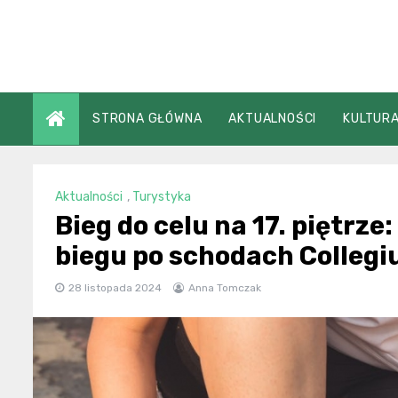
Skip
to
content
STRONA GŁÓWNA
AKTUALNOŚCI
KULTURA
Aktualności
,
Turystyka
Bieg do celu na 17. piętrz
biegu po schodach Colleg
28 listopada 2024
Anna Tomczak