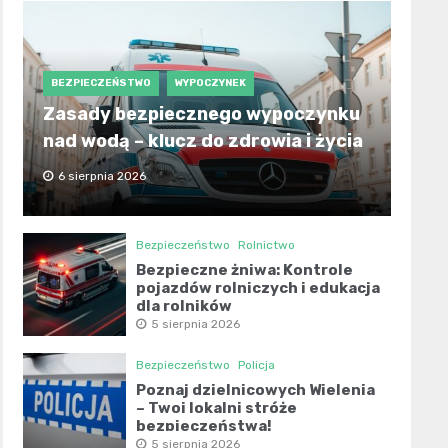
BEZPIECZEŃSTWO
WYPOCZYNEK
Zasady bezpiecznego wypoczynku
nad wodą – klucz do zdrowia i życia
6 sierpnia 2026
Bezpieczeństwo
Rolnictwo
Bezpieczne żniwa: Kontrole
pojazdów rolniczych i edukacja
dla rolników
5 sierpnia 2026
Bezpieczeństwo
Policja
Poznaj dzielnicowych Wielenia
– Twoi lokalni stróże
bezpieczeństwa!
5 sierpnia 2026