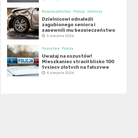
Bezpieczeństwo
Policja
Seniorzy
Dzielnicowi odnaleźli
zagubionego seniora i
zapewnili mu bezpieczeństwo
5 sierpnia 2026
Oszustwa
Policja
Uważaj na oszustów!
Mieszkaniec stracił blisko 100
tysięcy złotych na fałszywe
inwestycje
4 sierpnia 2026