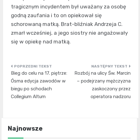
tragicznym incydentem był uważany za osobę
godną zaufania i to on opiekował się
schorowaną matką. Brat-bliźniak Andrzeja C.
zmarł wcześniej, a jego siostry nie angażowały
się w opiekę nad matką.
Nawigacja
Bieg do celu na 17. piętrze:
Rozbój na ulicy Św. Marcin
wpisu
Ósma edycja zawodów w
– podejrzany mężczyzna
biegu po schodach
zaskoczony przez
Collegium Altum
operatora nadzoru
Najnowsze