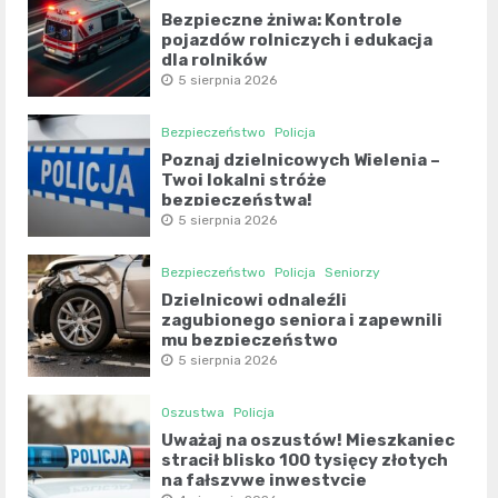
Bezpieczne żniwa: Kontrole
pojazdów rolniczych i edukacja
dla rolników
5 sierpnia 2026
Bezpieczeństwo
Policja
Poznaj dzielnicowych Wielenia –
Twoi lokalni stróże
bezpieczeństwa!
5 sierpnia 2026
Bezpieczeństwo
Policja
Seniorzy
Dzielnicowi odnaleźli
zagubionego seniora i zapewnili
mu bezpieczeństwo
5 sierpnia 2026
Oszustwa
Policja
Uważaj na oszustów! Mieszkaniec
stracił blisko 100 tysięcy złotych
na fałszywe inwestycje