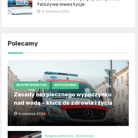
fałszywe inwestycje
4 sierpnia 2026
Polecamy
BEZPIECZEŃSTWO
WYPOCZYNEK
Zasady bezpiecznego wypoczynku
nad wodą – klucz do zdrowia i życia
6 sierpnia 2026
Bezpieczeństwo
Rolnictwo