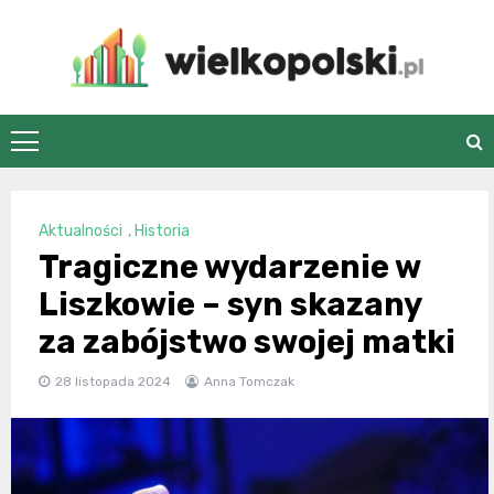
Skip
to
content
wielkopolski.pl
Aktualności
,
Historia
Tragiczne wydarzenie w
Liszkowie – syn skazany
za zabójstwo swojej matki
28 listopada 2024
Anna Tomczak