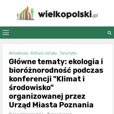
Skip
to
content
wielkopolski.pl
Aktualności
,
Kultura i sztuka
,
Turystyka
Główne tematy: ekologia i
bioróżnorodność podczas
konferencji "Klimat i
środowisko"
organizowanej przez
Urząd Miasta Poznania
14 października 2024
Anna Tomczak