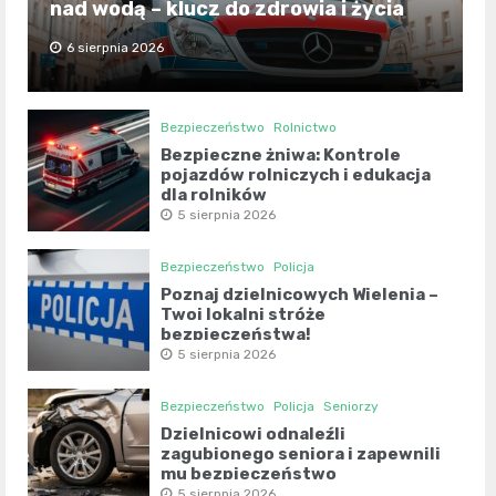
nad wodą – klucz do zdrowia i życia
6 sierpnia 2026
Bezpieczeństwo
Rolnictwo
Bezpieczne żniwa: Kontrole
pojazdów rolniczych i edukacja
dla rolników
5 sierpnia 2026
Bezpieczeństwo
Policja
Poznaj dzielnicowych Wielenia –
Twoi lokalni stróże
bezpieczeństwa!
5 sierpnia 2026
Bezpieczeństwo
Policja
Seniorzy
Dzielnicowi odnaleźli
zagubionego seniora i zapewnili
mu bezpieczeństwo
5 sierpnia 2026