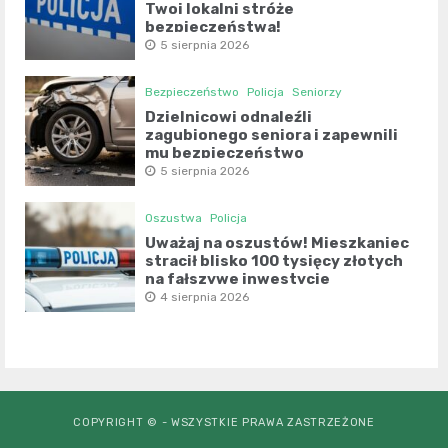
Twoi lokalni stróże
bezpieczeństwa!
5 sierpnia 2026
Bezpieczeństwo
Policja
Seniorzy
Dzielnicowi odnaleźli
zagubionego seniora i zapewnili
mu bezpieczeństwo
5 sierpnia 2026
Oszustwa
Policja
Uważaj na oszustów! Mieszkaniec
stracił blisko 100 tysięcy złotych
na fałszywe inwestycje
4 sierpnia 2026
COPYRIGHT © - WSZYSTKIE PRAWA ZASTRZEŻONE