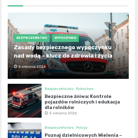
BEZPIECZEŃSTWO
WYPOCZYNEK
Zasady bezpiecznego wypoczynku
nad wodą – klucz do zdrowia i życia
6 sierpnia 2026
Bezpieczeństwo
Rolnictwo
Bezpieczne żniwa: Kontrole
pojazdów rolniczych i edukacja
dla rolników
5 sierpnia 2026
Bezpieczeństwo
Policja
Poznaj dzielnicowych Wielenia –