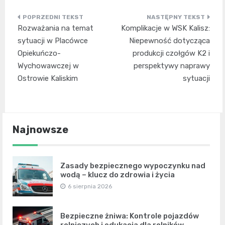
Nawigacja
Rozważania na temat
Komplikacje w WSK Kalisz:
wpisu
sytuacji w Placówce
Niepewność dotycząca
Opiekuńczo-
produkcji czołgów K2 i
Wychowawczej w
perspektywy naprawy
Ostrowie Kaliskim
sytuacji
Najnowsze
Zasady bezpiecznego wypoczynku nad
wodą – klucz do zdrowia i życia
6 sierpnia 2026
Bezpieczne żniwa: Kontrole pojazdów
rolniczych i edukacja dla rolników