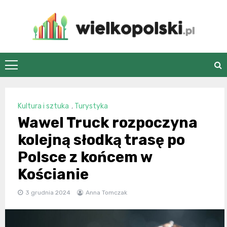
Skip
to
content
wielkopolski.pl
Kultura i sztuka
,
Turystyka
Wawel Truck rozpoczyna
kolejną słodką trasę po
Polsce z końcem w
Kościanie
3 grudnia 2024
Anna Tomczak