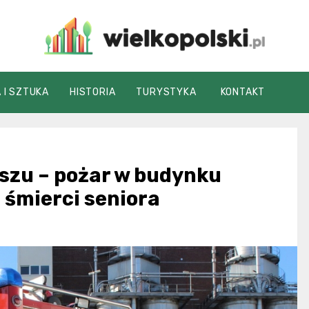
wielkopolski.pl
 I SZTUKA
HISTORIA
TURYSTYKA
KONTAKT
iszu – pożar w budynku
 śmierci seniora