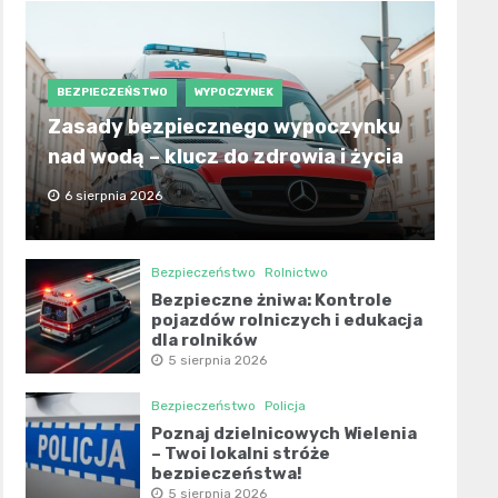
BEZPIECZEŃSTWO
WYPOCZYNEK
Zasady bezpiecznego wypoczynku
nad wodą – klucz do zdrowia i życia
6 sierpnia 2026
Bezpieczeństwo
Rolnictwo
Bezpieczne żniwa: Kontrole
pojazdów rolniczych i edukacja
dla rolników
5 sierpnia 2026
Bezpieczeństwo
Policja
Poznaj dzielnicowych Wielenia
– Twoi lokalni stróże
bezpieczeństwa!
5 sierpnia 2026