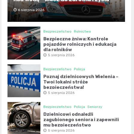
6 sierpnia 2026
Bezpieczeństwo
Rolnictwo
Bezpieczne żniwa: Kontrole
pojazdów rolniczych i edukacja
dla rolników
5 sierpnia 2026
Bezpieczeństwo
Policja
Poznaj dzielnicowych Wielenia –
Twoi lokalni stróże
bezpieczeństwa!
5 sierpnia 2026
Bezpieczeństwo
Policja
Seniorzy
Dzielnicowi odnaleźli
zagubionego seniora i zapewnili
mu bezpieczeństwo
5 sierpnia 2026