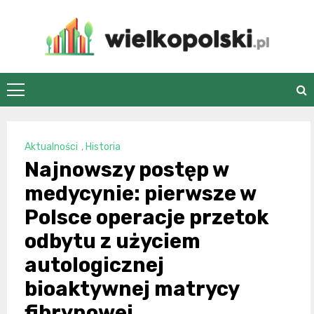
Skip
to
content
wielkopolski.pl
Aktualności
,
Historia
Najnowszy postęp w
medycynie: pierwsze w
Polsce operacje przetok
odbytu z użyciem
autologicznej
bioaktywnej matrycy
fibrynowej