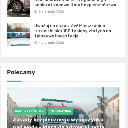
seniora i zapewnili mu bezpieczeństwo
5 sierpnia 2026
Uważaj na oszustów! Mieszkaniec
stracił blisko 100 tysięcy złotych na
fałszywe inwestycje
4 sierpnia 2026
Polecamy
BEZPIECZEŃSTWO
WYPOCZYNEK
Zasady bezpiecznego wypoczynku
nad wodą – klucz do zdrowia i życia