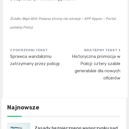
Źródło: Błąd 404: Podana strona nie istnieje – KPP Kępno – Portal
polskiej Policji
Nawigacja
Sprawca wandalizmu
Historyczna promocja w
wpisu
zatrzymany przez policję
Policji: cztery szable
generalskie dla nowych
oficerów
Najnowsze
Zasady bezpiecznego wypoczynku nad