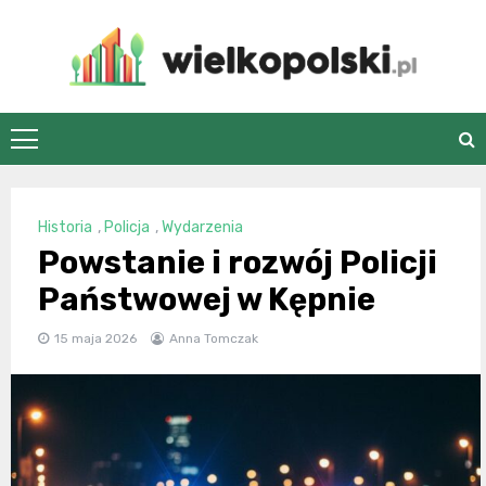
Skip
to
content
wielkopolski.pl
Historia
,
Policja
,
Wydarzenia
Powstanie i rozwój Policji
Państwowej w Kępnie
15 maja 2026
Anna Tomczak