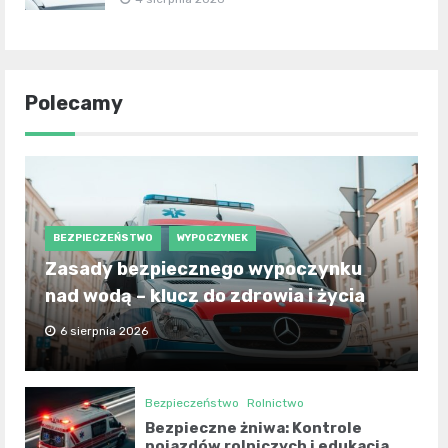
Polecamy
BEZPIECZEŃSTWO
WYPOCZYNEK
Zasady bezpiecznego wypoczynku
nad wodą – klucz do zdrowia i życia
6 sierpnia 2026
Bezpieczeństwo
Rolnictwo
Bezpieczne żniwa: Kontrole
pojazdów rolniczych i edukacja