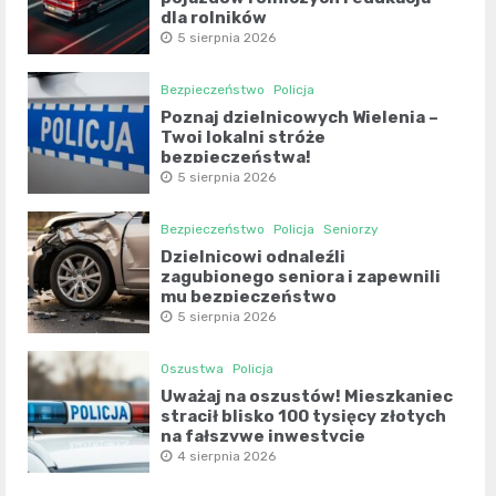
dla rolników
5 sierpnia 2026
Bezpieczeństwo
Policja
Poznaj dzielnicowych Wielenia –
Twoi lokalni stróże
bezpieczeństwa!
5 sierpnia 2026
Bezpieczeństwo
Policja
Seniorzy
Dzielnicowi odnaleźli
zagubionego seniora i zapewnili
mu bezpieczeństwo
5 sierpnia 2026
Oszustwa
Policja
Uważaj na oszustów! Mieszkaniec
stracił blisko 100 tysięcy złotych
na fałszywe inwestycje
4 sierpnia 2026