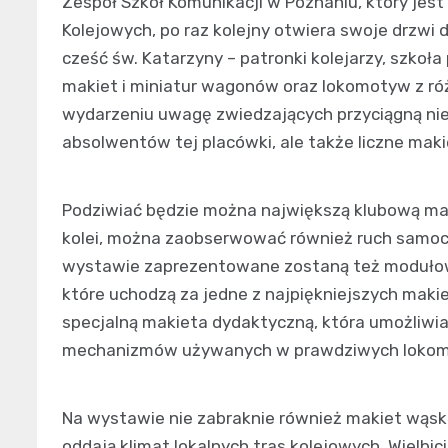
Zespół Szkół Komunikacji w Poznaniu, który jes
Kolejowych, po raz kolejny otwiera swoje drzwi 
cześć św. Katarzyny – patronki kolejarzy, szkoła
makiet i miniatur wagonów oraz lokomotyw z ró
wydarzeniu uwagę zwiedzających przyciągną nie
absolwentów tej placówki, ale także liczne maki
Podziwiać będzie można największą klubową mak
kolei, można zaobserwować również ruch samo
wystawie zaprezentowane zostaną też modułowe 
które uchodzą za jedne z najpiękniejszych maki
specjalną makieta dydaktyczną, która umożliwi
mechanizmów używanych w prawdziwych loko
Na wystawie nie zabraknie również makiet wąsko
oddają klimat lokalnych tras kolejowych. Wielbic