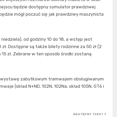
miejscu będzie dostępny symulator prawdziwej
 będzie mógł poczuć się jak prawdziwy maszynista
niedziela), od godziny 10 do 18, a wstęp jest
0 zł. Dostępne są także bilety rodzinne za 50 zł (2
a 15 zł. Zebrane w ten sposób środki zostaną
 na wystawę zabytkowym tramwajem obsługiwanym
waje (skład N+ND, 102N, 102Na, skład 105N, GT6 i