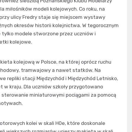
t również siedzibą Poznańskiego Klubu Modelarzy
dla miłośników modeli kolejowych. Co roku, na
 przy ulicy Fredry staje się miejscem wystawy
żnych okresów historii kolejnictwa. W tegorocznym
 tylko modele stworzone przez uczniów i
etki kolejowe.
ieta kolejową w Polsce, na której oprócz ruchu
chodowy, tramwajowy a nawet statków. Na
repliki stacji Międzychód i Międzychód Letnisko,
et w kraju. Dla uczniów szkoły przygotowano
a sterowanie miniaturowymi pociągami za pomocą
motywach.
torowych kolei w skali H0e, które doskonale
ieli większych rozmiarów ucieszy makieta w skali