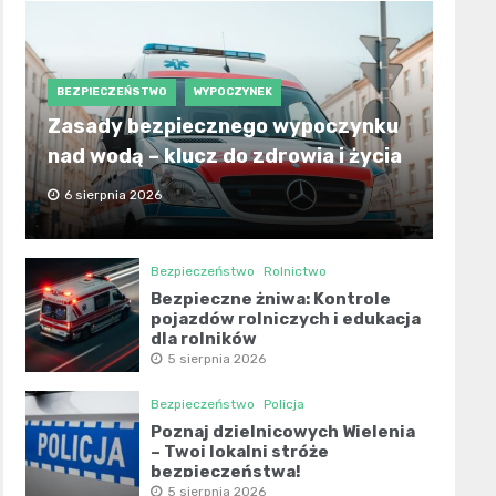
BEZPIECZEŃSTWO
WYPOCZYNEK
Zasady bezpiecznego wypoczynku
nad wodą – klucz do zdrowia i życia
6 sierpnia 2026
Bezpieczeństwo
Rolnictwo
Bezpieczne żniwa: Kontrole
pojazdów rolniczych i edukacja
dla rolników
5 sierpnia 2026
Bezpieczeństwo
Policja
Poznaj dzielnicowych Wielenia
– Twoi lokalni stróże
bezpieczeństwa!
5 sierpnia 2026