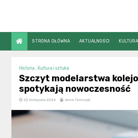
Skip
to
content
STRONA GŁÓWNA
AKTUALNOŚCI
KULTURA
Historia
,
Kultura i sztuka
Szczyt modelarstwa kolej
spotykają nowoczesność
22 listopada 2024
Anna Tomczak