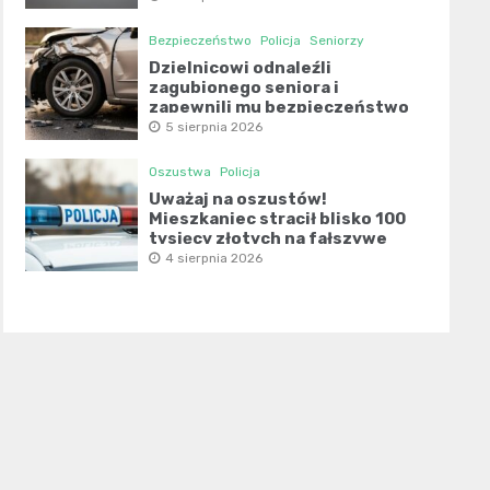
Bezpieczeństwo
Policja
Seniorzy
Dzielnicowi odnaleźli
zagubionego seniora i
zapewnili mu bezpieczeństwo
5 sierpnia 2026
Oszustwa
Policja
Uważaj na oszustów!
Mieszkaniec stracił blisko 100
tysięcy złotych na fałszywe
inwestycje
4 sierpnia 2026