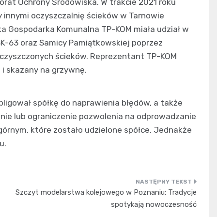
orat Ochrony Środowiska. W trakcie 2021 roku
y innymi oczyszczalnię ścieków w Tarnowie
ka Gospodarka Komunalna TP-KOM miała udział w
SK-63 oraz Samicy Pamiątkowskiej poprzez
oczyszczonych ścieków. Reprezentant TP-KOM
 i skazany na grzywnę.
ligował spółkę do naprawienia błędów, a także
anie lub ograniczenie pozwolenia na odprowadzanie
górnym, które zostało udzielone spółce. Jednakże
u.
Szczyt modelarstwa kolejowego w Poznaniu: Tradycje
spotykają nowoczesność