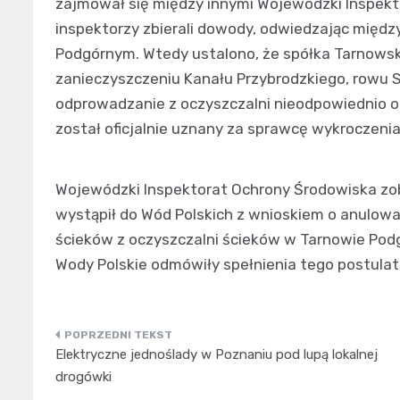
zajmował się między innymi Wojewódzki Inspekt
inspektorzy zbierali dowody, odwiedzając międz
Podgórnym. Wtedy ustalono, że spółka Tarnows
zanieczyszczeniu Kanału Przybrodzkiego, rowu 
odprowadzanie z oczyszczalni nieodpowiednio 
został oficjalnie uznany za sprawcę wykroczenia
Wojewódzki Inspektorat Ochrony Środowiska zob
wystąpił do Wód Polskich z wnioskiem o anulow
ścieków z oczyszczalni ścieków w Tarnowie Pod
Wody Polskie odmówiły spełnienia tego postulat
Nawigacja
Elektryczne jednoślady w Poznaniu pod lupą lokalnej
wpisu
drogówki