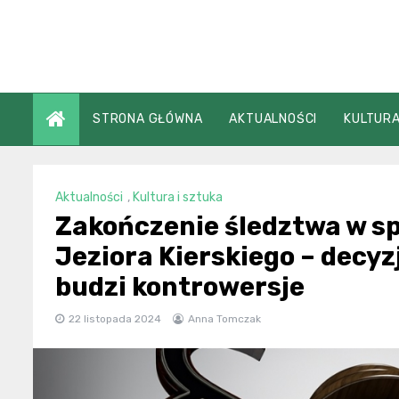
Skip
to
content
STRONA GŁÓWNA
AKTUALNOŚCI
KULTURA
Aktualności
,
Kultura i sztuka
Zakończenie śledztwa w s
Jeziora Kierskiego – decy
budzi kontrowersje
22 listopada 2024
Anna Tomczak