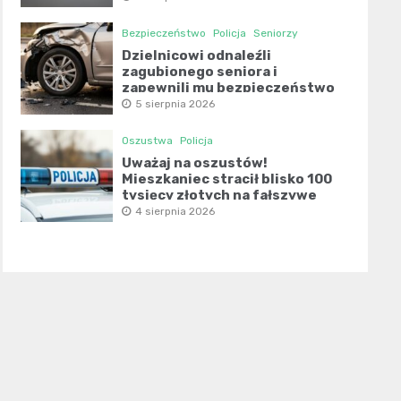
Bezpieczeństwo
Policja
Seniorzy
Dzielnicowi odnaleźli
zagubionego seniora i
zapewnili mu bezpieczeństwo
5 sierpnia 2026
Oszustwa
Policja
Uważaj na oszustów!
Mieszkaniec stracił blisko 100
tysięcy złotych na fałszywe
inwestycje
4 sierpnia 2026