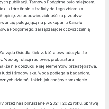
zych publikacji. Tarnowo Podgórne było miejscem,
i, które finalnie trafiały do tego zbiornika
ł opinię, że odpowiedzialność za przepływ
erwencję polegającą na przekopaniu Kanału
arnowa Podgórnego, zarządzającej oczyszczalnią
arządu Osiedla Kiekrz, która oświadczyła, że
. Według relacji radiowej, prokuratura
dnakże nie doszukuje się elementów przestępstwa,
a ludzi i środowiska. Woda podlegała badaniom,
cznych działań, takich jak choćby zamknięcie
yły przez nas poruszane w 2021 i 2022 roku. Sprawą