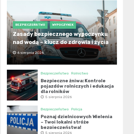
BEZPIECZEŃSTWO
WYPOCZYNEK
Zasady bezpiecznego wypoczynku
nad wodą – klucz do zdrowia i życia
6 sierpnia 2026
Bezpieczeństwo
Rolnictwo
Bezpieczne żniwa: Kontrole
pojazdów rolniczych i edukacja
dla rolników
5 sierpnia 2026
Bezpieczeństwo
Policja
Poznaj dzielnicowych Wielenia
– Twoi lokalni stróże
bezpieczeństwa!
5 sierpnia 2026