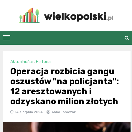
Skip
to
content
wielkopolski.pl
Aktualności
,
Historia
Operacja rozbicia gangu
oszustów "na policjanta":
12 aresztowanych i
odzyskano milion złotych
14 sierpnia 2024
Anna Tomczak