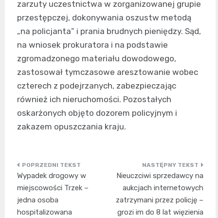
zarzuty uczestnictwa w zorganizowanej grupie
przestępczej, dokonywania oszustw metodą
„na policjanta” i prania brudnych pieniędzy. Sąd,
na wniosek prokuratora i na podstawie
zgromadzonego materiału dowodowego,
zastosował tymczasowe aresztowanie wobec
czterech z podejrzanych, zabezpieczając
również ich nieruchomości. Pozostałych
oskarżonych objęto dozorem policyjnym i
zakazem opuszczania kraju.
Nawigacja
Wypadek drogowy w
Nieuczciwi sprzedawcy na
wpisu
miejscowości Trzek –
aukcjach internetowych
jedna osoba
zatrzymani przez policję –
hospitalizowana
grozi im do 8 lat więzienia