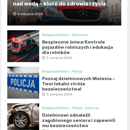
nad wodą – klucz do zdrowia i życia
6 sierpnia 2026
Bezpieczeństwo
Rolnictwo
Bezpieczne żniwa: Kontrole
pojazdów rolniczych i edukacja
dla rolników
5 sierpnia 2026
Bezpieczeństwo
Policja
Poznaj dzielnicowych Wielenia –
Twoi lokalni stróże
bezpieczeństwa!
5 sierpnia 2026
Bezpieczeństwo
Policja
Seniorzy
Dzielnicowi odnaleźli
zagubionego seniora i zapewnili
mu bezpieczeństwo