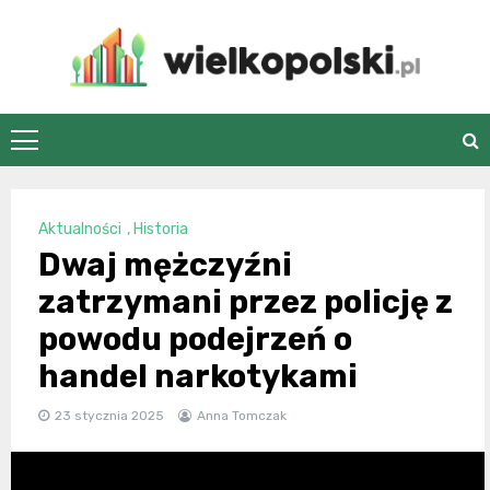
Skip
to
content
wielkopolski.pl
Aktualności
,
Historia
Dwaj mężczyźni
zatrzymani przez policję z
powodu podejrzeń o
handel narkotykami
23 stycznia 2025
Anna Tomczak