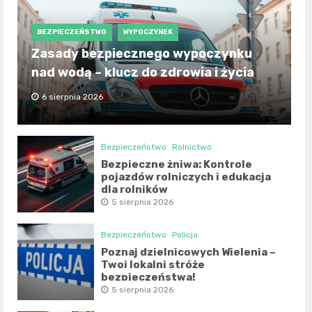
BEZPIECZEŃSTWO
WYPOCZYNEK
Zasady bezpiecznego wypoczynku
nad wodą – klucz do zdrowia i życia
6 sierpnia 2026
Bezpieczeństwo
Rolnictwo
Bezpieczne żniwa: Kontrole
pojazdów rolniczych i edukacja
dla rolników
5 sierpnia 2026
Bezpieczeństwo
Policja
Poznaj dzielnicowych Wielenia –
Twoi lokalni stróże
bezpieczeństwa!
5 sierpnia 2026