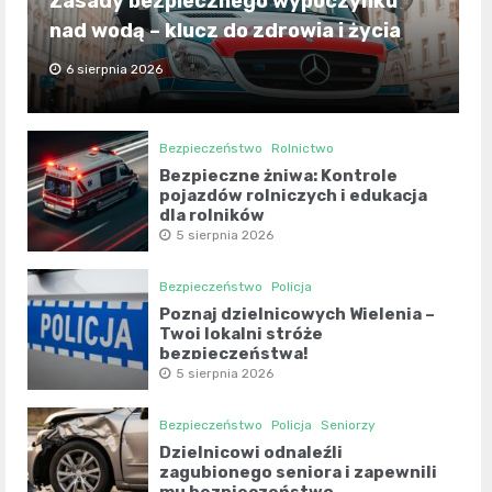
Zasady bezpiecznego wypoczynku
nad wodą – klucz do zdrowia i życia
6 sierpnia 2026
Bezpieczeństwo
Rolnictwo
Bezpieczne żniwa: Kontrole
pojazdów rolniczych i edukacja
dla rolników
5 sierpnia 2026
Bezpieczeństwo
Policja
Poznaj dzielnicowych Wielenia –
Twoi lokalni stróże
bezpieczeństwa!
5 sierpnia 2026
Bezpieczeństwo
Policja
Seniorzy
Dzielnicowi odnaleźli
zagubionego seniora i zapewnili