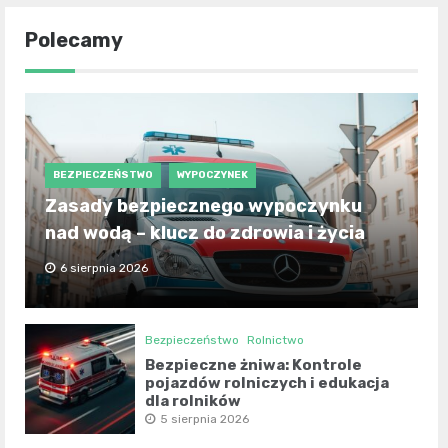
Polecamy
BEZPIECZEŃSTWO
WYPOCZYNEK
Zasady bezpiecznego wypoczynku
nad wodą – klucz do zdrowia i życia
6 sierpnia 2026
Bezpieczeństwo
Rolnictwo
Bezpieczne żniwa: Kontrole
pojazdów rolniczych i edukacja
dla rolników
5 sierpnia 2026