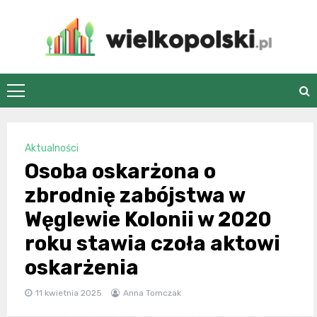
Skip
to
content
wielkopolski.pl
Aktualności
Osoba oskarżona o
zbrodnię zabójstwa w
Węglewie Kolonii w 2020
roku stawia czoła aktowi
oskarżenia
11 kwietnia 2025
Anna Tomczak