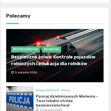
Polecamy
BEZPIECZEŃSTWO
ROLNICTWO
Bezpieczne żniwa: Kontrole pojazdów
rolniczych i edukacja dla rolników
5 sierpnia 2026
Bezpieczeństwo
Policja
Poznaj dzielnicowych Wielenia –
Twoi lokalni stróże
bezpieczeństwa!
5 sierpnia 2026