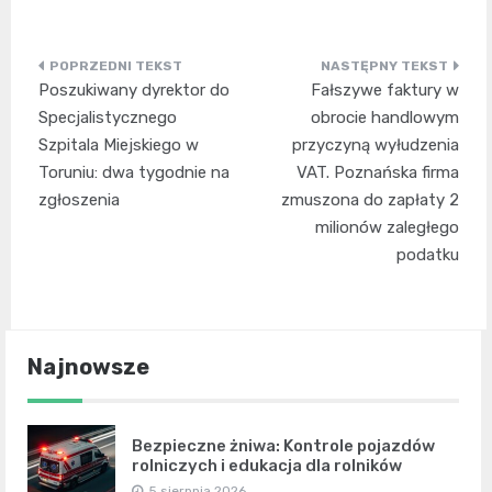
Nawigacja
Poszukiwany dyrektor do
Fałszywe faktury w
wpisu
Specjalistycznego
obrocie handlowym
Szpitala Miejskiego w
przyczyną wyłudzenia
Toruniu: dwa tygodnie na
VAT. Poznańska firma
zgłoszenia
zmuszona do zapłaty 2
milionów zaległego
podatku
Najnowsze
Bezpieczne żniwa: Kontrole pojazdów
rolniczych i edukacja dla rolników
5 sierpnia 2026