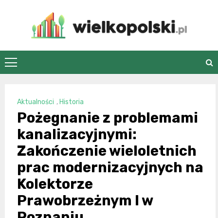
Skip
to
content
wielkopolski.pl
Aktualności
,
Historia
Pożegnanie z problemami
kanalizacyjnymi:
Zakończenie wieloletnich
prac modernizacyjnych na
Kolektorze
Prawobrzeżnym I w
Poznaniu