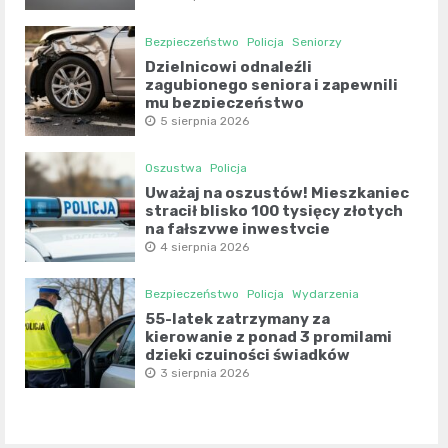
Bezpieczeństwo
Policja
Seniorzy
Dzielnicowi odnaleźli
zagubionego seniora i zapewnili
mu bezpieczeństwo
5 sierpnia 2026
Oszustwa
Policja
Uważaj na oszustów! Mieszkaniec
stracił blisko 100 tysięcy złotych
na fałszywe inwestycje
4 sierpnia 2026
Bezpieczeństwo
Policja
Wydarzenia
55-latek zatrzymany za
kierowanie z ponad 3 promilami
dzięki czujności świadków
3 sierpnia 2026