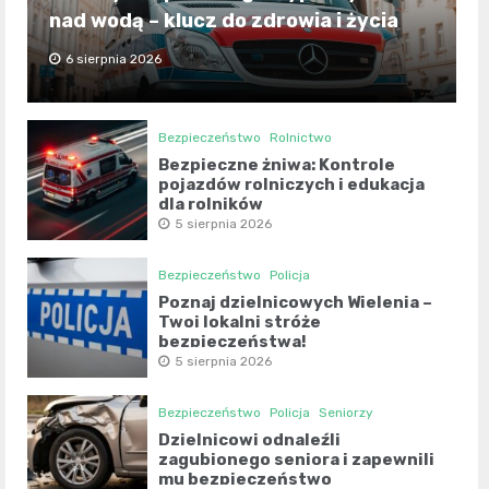
nad wodą – klucz do zdrowia i życia
6 sierpnia 2026
Bezpieczeństwo
Rolnictwo
Bezpieczne żniwa: Kontrole
pojazdów rolniczych i edukacja
dla rolników
5 sierpnia 2026
Bezpieczeństwo
Policja
Poznaj dzielnicowych Wielenia –
Twoi lokalni stróże
bezpieczeństwa!
5 sierpnia 2026
Bezpieczeństwo
Policja
Seniorzy
Dzielnicowi odnaleźli
zagubionego seniora i zapewnili
mu bezpieczeństwo