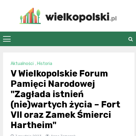
Skip
to
content
wielkopolski.pl
Aktualności
,
Historia
V Wielkopolskie Forum
Pamięci Narodowej
"Zagłada istnień
(nie)wartych życia – Fort
VII oraz Zamek Śmierci
Hartheim"
7 grudnia 2023
Anna Tomczak