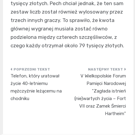
tysięcy złotych. Pech chciał jednak, że ten sam
zestaw liczb został również wylosowany przez
trzech innych graczy. To sprawiło, że kwota
głównej wygranej musiała zostać równo
podzielona między czterech szczęśliwców, z
czego każdy otrzymał około 79 tysięcy złotych.
Nawigacja
Telefon, który uratował
V Wielkopolskie Forum
wpisu
życie 40-letniemu
Pamięci Narodowej
mężczyźnie leżącemu na
"Zagłada istnień
chodniku
(nie)wartych życia – Fort
VII oraz Zamek Śmierci
Hartheim"