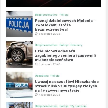
Bezpieczeństwo
Policja
Poznaj dzielnicowych Wielenia –
Twoi lokalni stróże
bezpieczeństwa!
5 sierpnia 2026
Bezpieczeństwo
Policja
Seniorzy
Dzielnicowi odnaleźli
zagubionego seniora i zapewnili
mu bezpieczeństwo
5 sierpnia 2026
Oszustwa
Policja
Uważaj na oszustów! Mieszkaniec
stracił blisko 100 tysięcy złotych
na fałszywe inwestycje
4 sierpnia 2026
Bezpieczeństwo
Policja
Wydarzenia