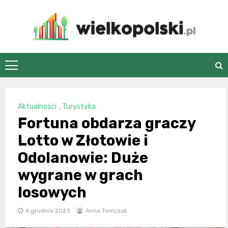
Skip
to
content
wielkopolski.pl
Aktualności
,
Turystyka
Fortuna obdarza graczy
Lotto w Złotowie i
Odolanowie: Duże
wygrane w grach
losowych
6 grudnia 2023
Anna Tomczak