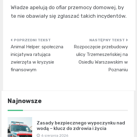
Władze apelują do ofiar przemocy domowej, by
te nie obawiały się zgłaszać takich incydentów.
Nawigacja
Animal Helper: społeczna
Rozpoczęcie przebudowy
wpisu
inicjatywa ratująca
ulicy Trzemeszeńskiej na
zwierzęta w kryzysie
Osiedlu Warszawskim w
finansowym
Poznaniu
Najnowsze
Zasady bezpiecznego wypoczynku nad
wodą – klucz do zdrowia i życia
6 sierpnia 2026