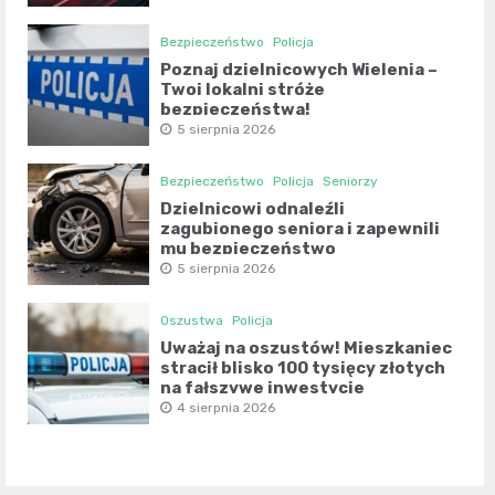
Bezpieczeństwo
Policja
Poznaj dzielnicowych Wielenia –
Twoi lokalni stróże
bezpieczeństwa!
5 sierpnia 2026
Bezpieczeństwo
Policja
Seniorzy
Dzielnicowi odnaleźli
zagubionego seniora i zapewnili
mu bezpieczeństwo
5 sierpnia 2026
Oszustwa
Policja
Uważaj na oszustów! Mieszkaniec
stracił blisko 100 tysięcy złotych
na fałszywe inwestycje
4 sierpnia 2026