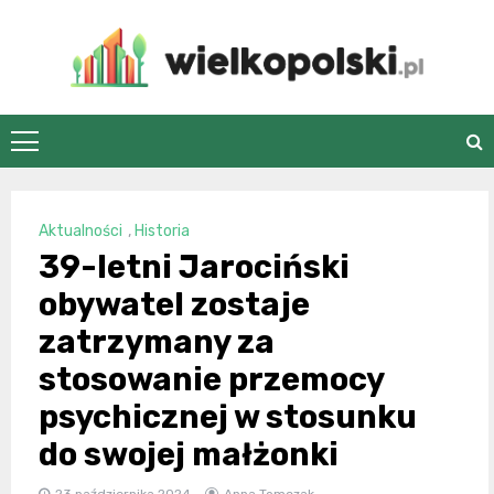
Skip
to
content
wielkopolski.pl
Aktualności
,
Historia
39-letni Jarociński
obywatel zostaje
zatrzymany za
stosowanie przemocy
psychicznej w stosunku
do swojej małżonki
23 października 2024
Anna Tomczak