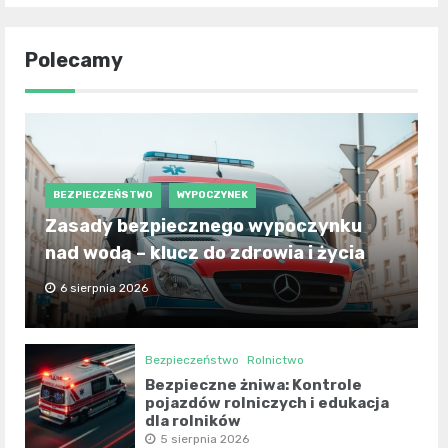
Polecamy
BEZPIECZEŃSTWO
WYPOCZYNEK
Zasady bezpiecznego wypoczynku
nad wodą – klucz do zdrowia i życia
6 sierpnia 2026
Bezpieczeństwo
Rolnictwo
Bezpieczne żniwa: Kontrole
pojazdów rolniczych i edukacja
dla rolników
5 sierpnia 2026