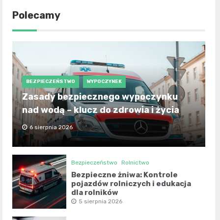
Polecamy
BEZPIECZEŃSTWO
WYPOCZYNEK
Zasady bezpiecznego wypoczynku
nad wodą – klucz do zdrowia i życia
6 sierpnia 2026
Bezpieczeństwo
Rolnictwo
Bezpieczne żniwa: Kontrole
pojazdów rolniczych i edukacja
dla rolników
5 sierpnia 2026