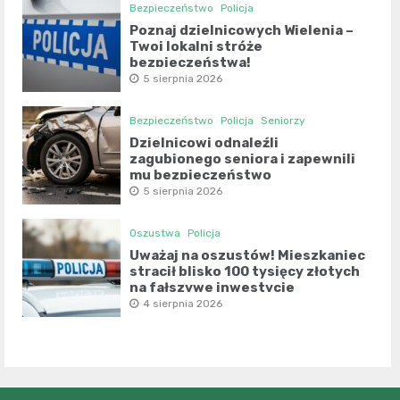
Bezpieczeństwo
Policja
Poznaj dzielnicowych Wielenia –
Twoi lokalni stróże
bezpieczeństwa!
5 sierpnia 2026
Bezpieczeństwo
Policja
Seniorzy
Dzielnicowi odnaleźli
zagubionego seniora i zapewnili
mu bezpieczeństwo
5 sierpnia 2026
Oszustwa
Policja
Uważaj na oszustów! Mieszkaniec
stracił blisko 100 tysięcy złotych
na fałszywe inwestycje
4 sierpnia 2026