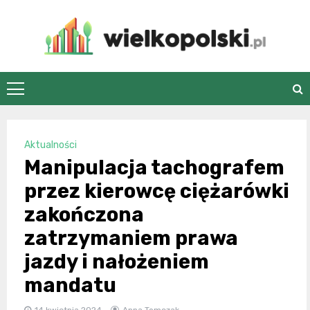
Skip
to
content
wielkopolski.pl
Aktualności
Manipulacja tachografem
przez kierowcę ciężarówki
zakończona
zatrzymaniem prawa
jazdy i nałożeniem
mandatu
14 kwietnia 2024
Anna Tomczak