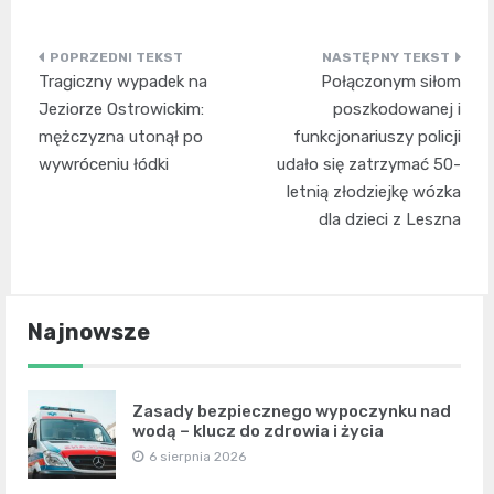
Nawigacja
Tragiczny wypadek na
Połączonym siłom
wpisu
Jeziorze Ostrowickim:
poszkodowanej i
mężczyzna utonął po
funkcjonariuszy policji
wywróceniu łódki
udało się zatrzymać 50-
letnią złodziejkę wózka
dla dzieci z Leszna
Najnowsze
Zasady bezpiecznego wypoczynku nad
wodą – klucz do zdrowia i życia
6 sierpnia 2026