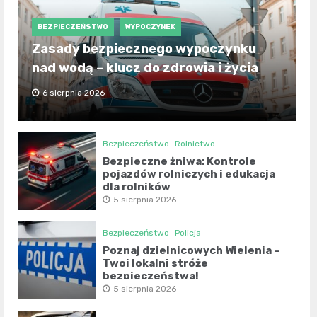
BEZPIECZEŃSTWO
WYPOCZYNEK
Zasady bezpiecznego wypoczynku
nad wodą – klucz do zdrowia i życia
6 sierpnia 2026
Bezpieczeństwo
Rolnictwo
Bezpieczne żniwa: Kontrole
pojazdów rolniczych i edukacja
dla rolników
5 sierpnia 2026
Bezpieczeństwo
Policja
Poznaj dzielnicowych Wielenia –
Twoi lokalni stróże
bezpieczeństwa!
5 sierpnia 2026