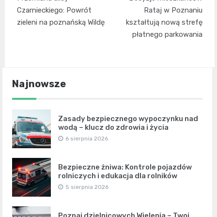
wpisu
Czarnieckiego: Powrót
Rataj w Poznaniu
zieleni na poznańską Wildę
kształtują nową strefę
płatnego parkowania
Najnowsze
Zasady bezpiecznego wypoczynku nad
wodą – klucz do zdrowia i życia
6 sierpnia 2026
Bezpieczne żniwa: Kontrole pojazdów
rolniczych i edukacja dla rolników
5 sierpnia 2026
Poznaj dzielnicowych Wielenia – Twoi