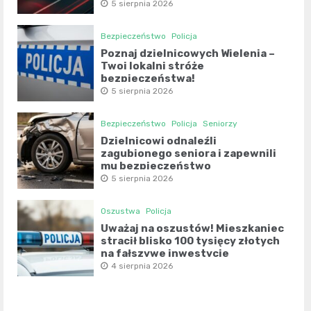
5 sierpnia 2026
Bezpieczeństwo
Policja
Poznaj dzielnicowych Wielenia –
Twoi lokalni stróże
bezpieczeństwa!
5 sierpnia 2026
Bezpieczeństwo
Policja
Seniorzy
Dzielnicowi odnaleźli
zagubionego seniora i zapewnili
mu bezpieczeństwo
5 sierpnia 2026
Oszustwa
Policja
Uważaj na oszustów! Mieszkaniec
stracił blisko 100 tysięcy złotych
na fałszywe inwestycje
4 sierpnia 2026