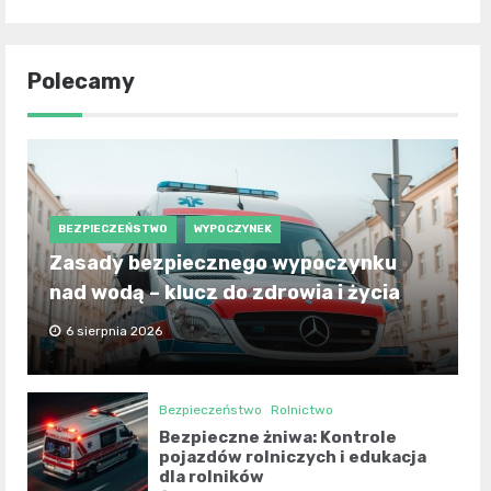
Polecamy
BEZPIECZEŃSTWO
WYPOCZYNEK
Zasady bezpiecznego wypoczynku
nad wodą – klucz do zdrowia i życia
6 sierpnia 2026
Bezpieczeństwo
Rolnictwo
Bezpieczne żniwa: Kontrole
pojazdów rolniczych i edukacja
dla rolników