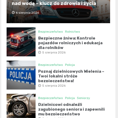
nad wodą – klucz do zdrowia i życia
6 sierpnia 2026
Bezpieczeństwo
Rolnictwo
Bezpieczne żniwa: Kontrole
pojazdów rolniczych i edukacja
dla rolników
5 sierpnia 2026
Bezpieczeństwo
Policja
Poznaj dzielnicowych Wielenia –
Twoi lokalni stróże
bezpieczeństwa!
5 sierpnia 2026
Bezpieczeństwo
Policja
Seniorzy
Dzielnicowi odnaleźli
zagubionego seniora i zapewnili
mu bezpieczeństwo