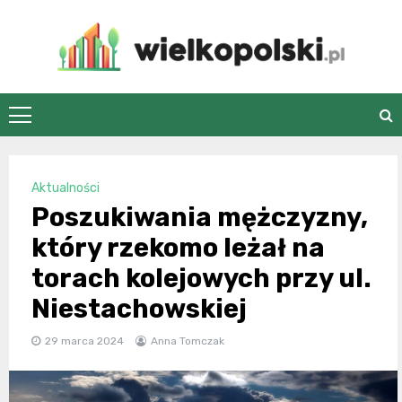
Skip
to
content
wielkopolski.pl
Aktualności
Poszukiwania mężczyzny,
który rzekomo leżał na
torach kolejowych przy ul.
Niestachowskiej
29 marca 2024
Anna Tomczak