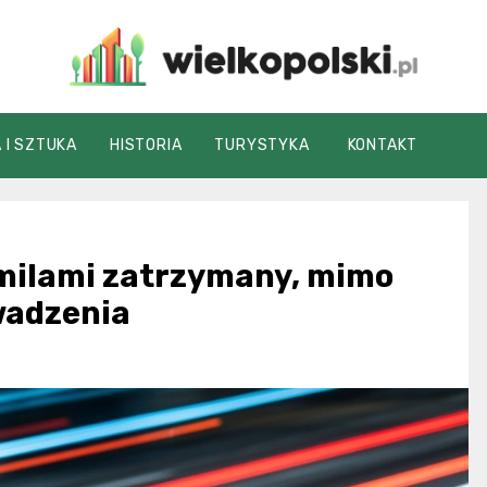
wielkopolski.pl
 I SZTUKA
HISTORIA
TURYSTYKA
KONTAKT
omilami zatrzymany, mimo
wadzenia