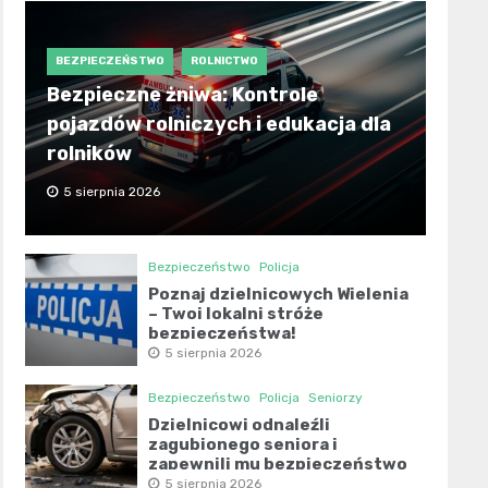
BEZPIECZEŃSTWO
ROLNICTWO
Bezpieczne żniwa: Kontrole
pojazdów rolniczych i edukacja dla
rolników
5 sierpnia 2026
Bezpieczeństwo
Policja
Poznaj dzielnicowych Wielenia
– Twoi lokalni stróże
bezpieczeństwa!
5 sierpnia 2026
Bezpieczeństwo
Policja
Seniorzy
Dzielnicowi odnaleźli
zagubionego seniora i
zapewnili mu bezpieczeństwo
5 sierpnia 2026