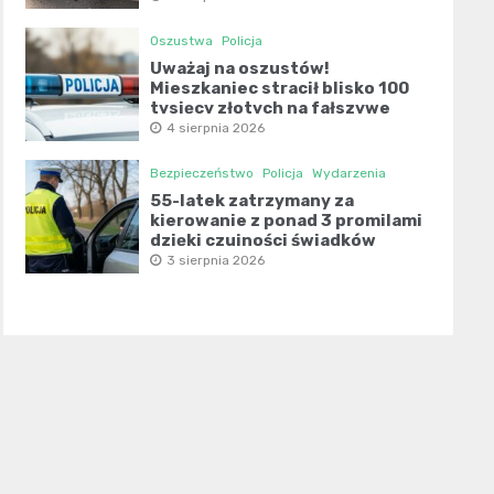
Oszustwa
Policja
Uważaj na oszustów!
Mieszkaniec stracił blisko 100
tysięcy złotych na fałszywe
inwestycje
4 sierpnia 2026
Bezpieczeństwo
Policja
Wydarzenia
55-latek zatrzymany za
kierowanie z ponad 3 promilami
dzięki czujności świadków
3 sierpnia 2026