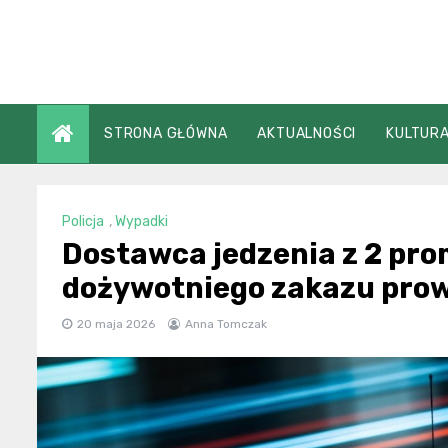
Skip
to
content
STRONA GŁÓWNA
AKTUALNOŚCI
KULTURA
Policja
,
Wypadki
Dostawca jedzenia z 2 pr
dożywotniego zakazu pro
20 maja 2026
Anna Tomczak