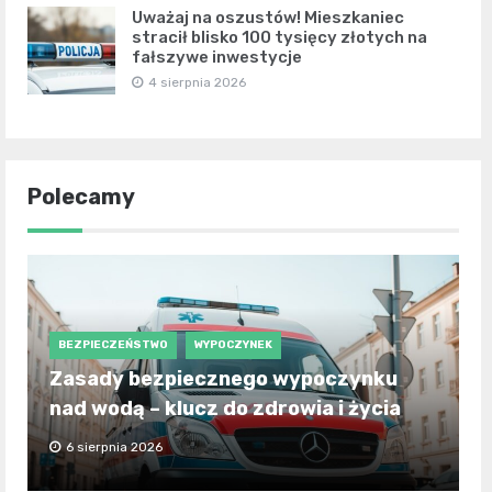
Uważaj na oszustów! Mieszkaniec
stracił blisko 100 tysięcy złotych na
fałszywe inwestycje
4 sierpnia 2026
Polecamy
BEZPIECZEŃSTWO
WYPOCZYNEK
Zasady bezpiecznego wypoczynku
nad wodą – klucz do zdrowia i życia
6 sierpnia 2026