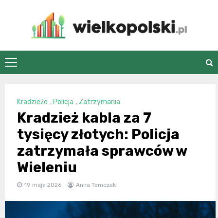
Skip
to
content
wielkopolski.pl
Kradzieże
,
Policja
,
Zatrzymania
Kradzież kabla za 7
tysięcy złotych: Policja
zatrzymała sprawców w
Wieleniu
19 maja 2026
Anna Tomczak