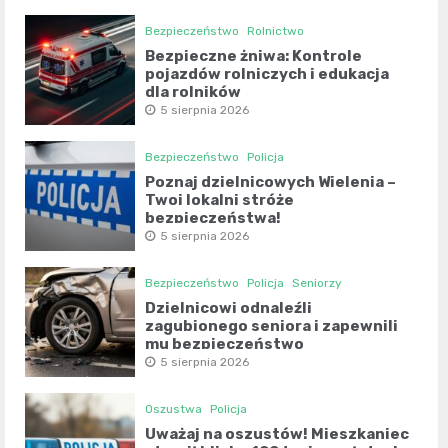
Bezpieczeństwo
Rolnictwo
Bezpieczne żniwa: Kontrole
pojazdów rolniczych i edukacja
dla rolników
5 sierpnia 2026
Bezpieczeństwo
Policja
Poznaj dzielnicowych Wielenia –
Twoi lokalni stróże
bezpieczeństwa!
5 sierpnia 2026
Bezpieczeństwo
Policja
Seniorzy
Dzielnicowi odnaleźli
zagubionego seniora i zapewnili
mu bezpieczeństwo
5 sierpnia 2026
Oszustwa
Policja
Uważaj na oszustów! Mieszkaniec