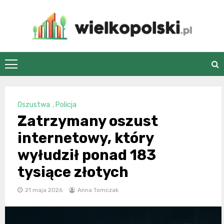
Skip
to
content
wielkopolski.pl
Oszustwa
,
Policja
Zatrzymany oszust
internetowy, który
wyłudził ponad 183
tysiące złotych
21 maja 2026
Anna Tomczak