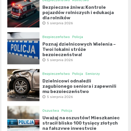
Bezpieczne żniwa: Kontrole
pojazdów rolniczych i edukacja
dla rolników
5 sierpnia 2026
Bezpieczeństwo
Policja
Poznaj dzielnicowych Wielenia –
Twoi lokalni stróże
bezpieczeństwa!
5 sierpnia 2026
Bezpieczeństwo
Policja
Seniorzy
Dzielnicowi odnaleźli
zagubionego seniora i zapewnili
mu bezpieczeństwo
5 sierpnia 2026
Oszustwa
Policja
Uważaj na oszustów! Mieszkaniec
stracił blisko 100 tysięcy złotych
na fałszywe inwestycje