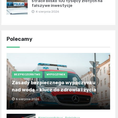
stracił blisko 100 tysięcy złotych na
fałszywe inwestycje
4 sierpnia 2026
Polecamy
BEZPIECZEŃSTWO
WYPOCZYNEK
Zasady bezpiecznego wypoczynku
nad wodą – klucz do zdrowia i życia
6 sierpnia 2026
Bezpieczeństwo
Rolnictwo