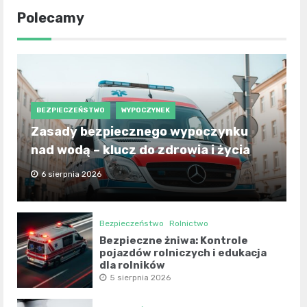
Polecamy
BEZPIECZEŃSTWO
WYPOCZYNEK
Zasady bezpiecznego wypoczynku
nad wodą – klucz do zdrowia i życia
6 sierpnia 2026
Bezpieczeństwo
Rolnictwo
Bezpieczne żniwa: Kontrole
pojazdów rolniczych i edukacja
dla rolników
5 sierpnia 2026