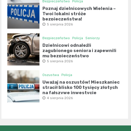
Bezpieczeństwo
Policja
Poznaj dzielnicowych Wielenia –
Twoi lokalni stróże
bezpieczeństwa!
5 sierpnia 2026
Bezpieczeństwo
Policja
Seniorzy
Dzielnicowi odnaleźli
zagubionego seniora i zapewnili
mu bezpieczeństwo
5 sierpnia 2026
Oszustwa
Policja
Uważaj na oszustów! Mieszkaniec
stracił blisko 100 tysięcy złotych
na fałszywe inwestycje
4 sierpnia 2026