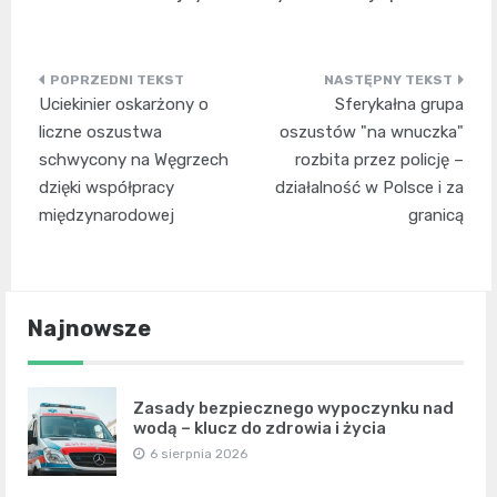
Nawigacja
Uciekinier oskarżony o
Sferykałna grupa
wpisu
liczne oszustwa
oszustów "na wnuczka"
schwycony na Węgrzech
rozbita przez policję –
dzięki współpracy
działalność w Polsce i za
międzynarodowej
granicą
Najnowsze
Zasady bezpiecznego wypoczynku nad
wodą – klucz do zdrowia i życia
6 sierpnia 2026