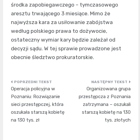
środka zapobiegawczego – tymczasowego
aresztu trwającego 3 miesiące. Mimo że
najwyższa kara za usiłowanie zabójstwa
według polskiego prawa to dożywocie,
ostateczny wymiar kary będzie zależał od
decyzji sądu. W tej sprawie prowadzone jest
obecnie śledztwo prokuratorskie.
Nawigacja
Operacja policyjna w
Organizowana grupa
wpisu
Poznaniu: Rozwiązanie
przestępcza z Poznania
sieci przestępczej, która
zatrzymana – oszukali
oszukała starszą kobietę
starszą kobietę na 130
na 130 tys. zł
tys. złotych