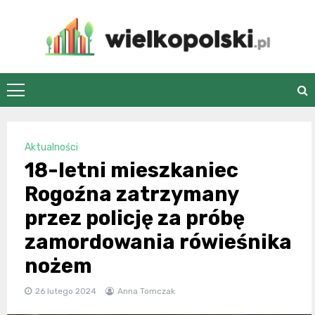
Skip
to
content
wielkopolski.pl
Aktualności
18-letni mieszkaniec
Rogoźna zatrzymany
przez policję za próbę
zamordowania rówieśnika
nożem
26 lutego 2024
Anna Tomczak