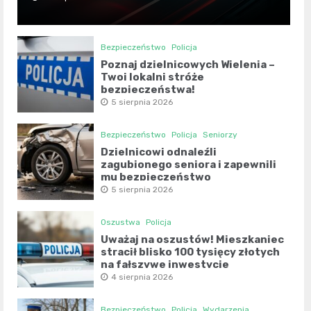
Bezpieczeństwo
Policja
Poznaj dzielnicowych Wielenia –
Twoi lokalni stróże
bezpieczeństwa!
5 sierpnia 2026
Bezpieczeństwo
Policja
Seniorzy
Dzielnicowi odnaleźli
zagubionego seniora i zapewnili
mu bezpieczeństwo
5 sierpnia 2026
Oszustwa
Policja
Uważaj na oszustów! Mieszkaniec
stracił blisko 100 tysięcy złotych
na fałszywe inwestycje
4 sierpnia 2026
Bezpieczeństwo
Policja
Wydarzenia