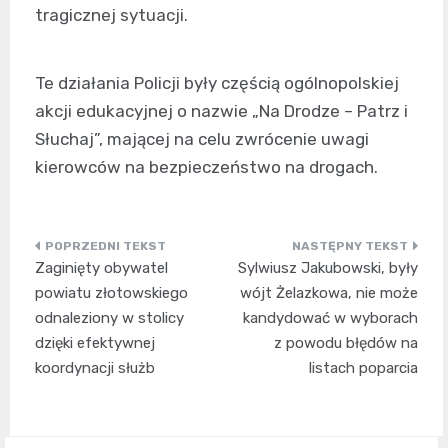
tragicznej sytuacji.
Te działania Policji były częścią ogólnopolskiej
akcji edukacyjnej o nazwie „Na Drodze – Patrz i
Słuchaj”, mającej na celu zwrócenie uwagi
kierowców na bezpieczeństwo na drogach.
Nawigacja
Zaginięty obywatel
Sylwiusz Jakubowski, były
wpisu
powiatu złotowskiego
wójt Żelazkowa, nie może
odnaleziony w stolicy
kandydować w wyborach
dzięki efektywnej
z powodu błędów na
koordynacji służb
listach poparcia