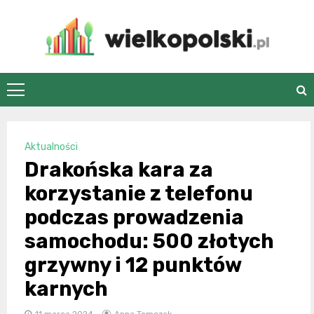
Skip
to
content
wielkopolski.pl
Aktualności
Drakońska kara za
korzystanie z telefonu
podczas prowadzenia
samochodu: 500 złotych
grzywny i 12 punktów
karnych
11 marca 2024
Anna Tomczak