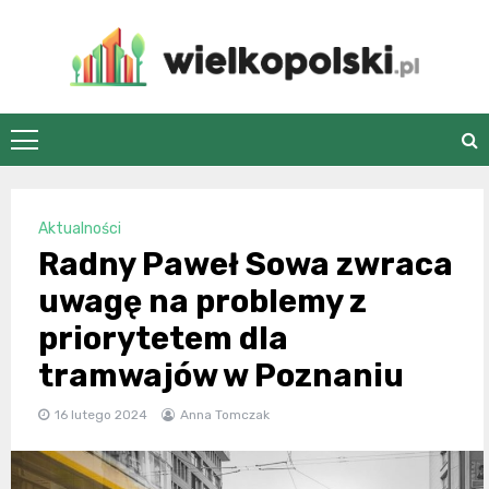
Skip
to
content
wielkopolski.pl
Aktualności
Radny Paweł Sowa zwraca
uwagę na problemy z
priorytetem dla
tramwajów w Poznaniu
16 lutego 2024
Anna Tomczak