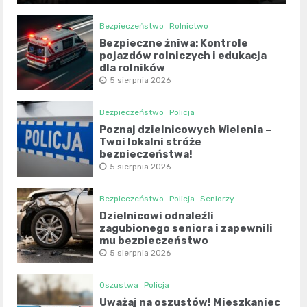
Bezpieczeństwo
Rolnictwo
Bezpieczne żniwa: Kontrole
pojazdów rolniczych i edukacja
dla rolników
5 sierpnia 2026
Bezpieczeństwo
Policja
Poznaj dzielnicowych Wielenia –
Twoi lokalni stróże
bezpieczeństwa!
5 sierpnia 2026
Bezpieczeństwo
Policja
Seniorzy
Dzielnicowi odnaleźli
zagubionego seniora i zapewnili
mu bezpieczeństwo
5 sierpnia 2026
Oszustwa
Policja
Uważaj na oszustów! Mieszkaniec