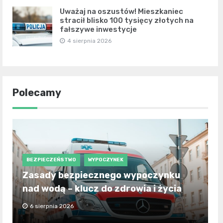
Uważaj na oszustów! Mieszkaniec
stracił blisko 100 tysięcy złotych na
fałszywe inwestycje
4 sierpnia 2026
Polecamy
BEZPIECZEŃSTWO
WYPOCZYNEK
Zasady bezpiecznego wypoczynku
nad wodą – klucz do zdrowia i życia
6 sierpnia 2026