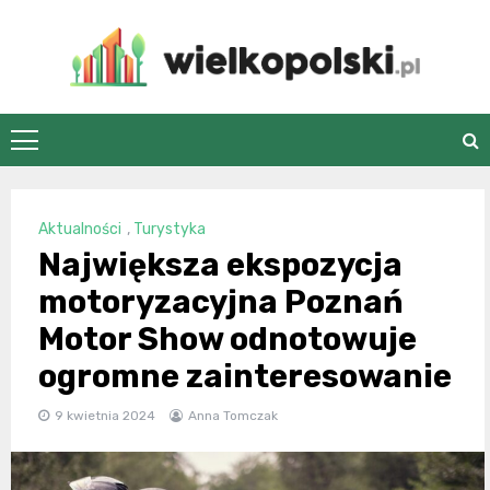
Skip
to
content
wielkopolski.pl
Aktualności
,
Turystyka
Największa ekspozycja
motoryzacyjna Poznań
Motor Show odnotowuje
ogromne zainteresowanie
9 kwietnia 2024
Anna Tomczak