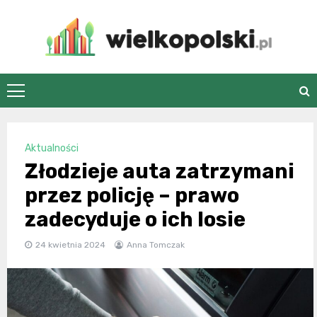
Skip
to
content
wielkopolski.pl
Aktualności
Złodzieje auta zatrzymani
przez policję – prawo
zadecyduje o ich losie
24 kwietnia 2024
Anna Tomczak