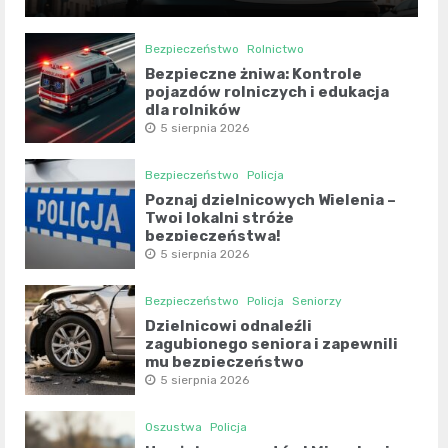
Bezpieczeństwo
Rolnictwo
Bezpieczne żniwa: Kontrole
pojazdów rolniczych i edukacja
dla rolników
5 sierpnia 2026
Bezpieczeństwo
Policja
Poznaj dzielnicowych Wielenia –
Twoi lokalni stróże
bezpieczeństwa!
5 sierpnia 2026
Bezpieczeństwo
Policja
Seniorzy
Dzielnicowi odnaleźli
zagubionego seniora i zapewnili
mu bezpieczeństwo
5 sierpnia 2026
Oszustwa
Policja