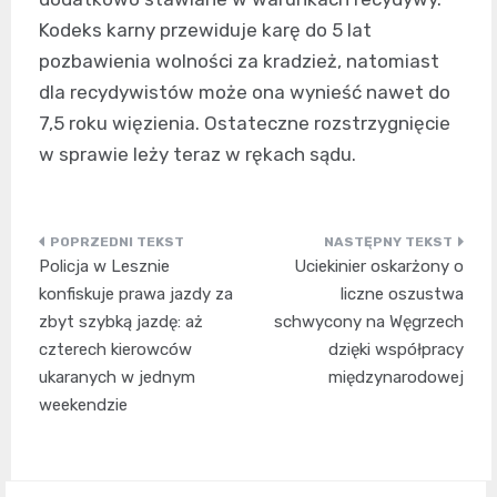
Kodeks karny przewiduje karę do 5 lat
pozbawienia wolności za kradzież, natomiast
dla recydywistów może ona wynieść nawet do
7,5 roku więzienia. Ostateczne rozstrzygnięcie
w sprawie leży teraz w rękach sądu.
Nawigacja
Policja w Lesznie
Uciekinier oskarżony o
wpisu
konfiskuje prawa jazdy za
liczne oszustwa
zbyt szybką jazdę: aż
schwycony na Węgrzech
czterech kierowców
dzięki współpracy
ukaranych w jednym
międzynarodowej
weekendzie