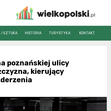
wielkopolski.pl
 I SZTUKA
HISTORIA
TURYSTYKA
KONTAKT
a poznańskiej ulicy
czyzna, kierujący
zderzenia