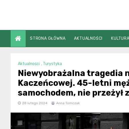
Skip
to
content
STRONA GŁÓWNA
AKTUALNOŚCI
KULTURA
Aktualności
,
Turystyka
Niewyobrażalna tragedia n
Kaczeńcowej. 45-letni męż
samochodem, nie przeżył 
28 lutego 2024
Anna Tomczak