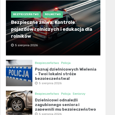
BEZPIECZEŃSTWO
ROLNICTWO
Bezpieczne żniwa: Kontrole
pojazdów rolniczych i edukacja dla
rolników
5 sierpnia 2026
Bezpieczeństwo
Policja
Poznaj dzielnicowych Wielenia
– Twoi lokalni stróże
bezpieczeństwa!
5 sierpnia 2026
Bezpieczeństwo
Policja
Seniorzy
Dzielnicowi odnaleźli
zagubionego seniora i
zapewnili mu bezpieczeństwo
5 sierpnia 2026