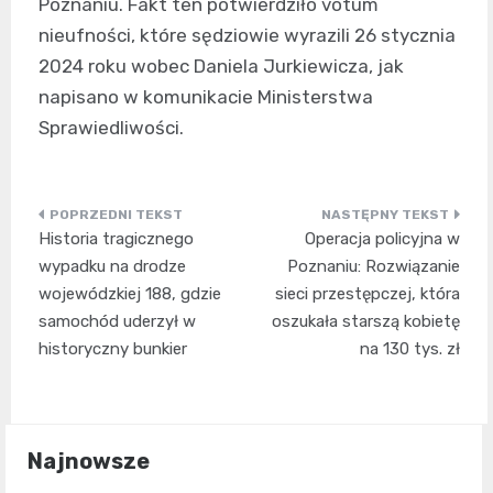
Poznaniu. Fakt ten potwierdziło votum
nieufności, które sędziowie wyrazili 26 stycznia
2024 roku wobec Daniela Jurkiewicza, jak
napisano w komunikacie Ministerstwa
Sprawiedliwości.
Nawigacja
Historia tragicznego
Operacja policyjna w
wpisu
wypadku na drodze
Poznaniu: Rozwiązanie
wojewódzkiej 188, gdzie
sieci przestępczej, która
samochód uderzył w
oszukała starszą kobietę
historyczny bunkier
na 130 tys. zł
Najnowsze