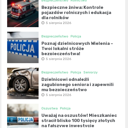
Bezpieczeństwo
Rolnictwo
Bezpieczne żniwa: Kontrole
pojazdów rolniczych i edukacja
dla rolników
5 sierpnia 2026
Bezpieczeństwo
Policja
Poznaj dzielnicowych Wielenia –
Twoi lokalni stróże
bezpieczeństwa!
5 sierpnia 2026
Bezpieczeństwo
Policja
Seniorzy
Dzielnicowi odnaleźli
zagubionego seniora i zapewnili
mu bezpieczeństwo
5 sierpnia 2026
Oszustwa
Policja
Uważaj na oszustów! Mieszkaniec
stracił blisko 100 tysięcy złotych
na fałszywe inwestycje