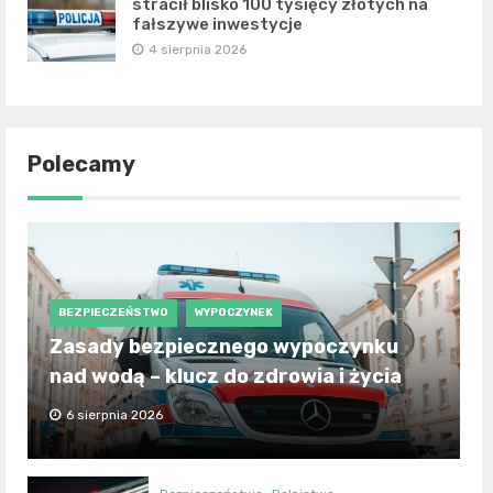
stracił blisko 100 tysięcy złotych na
fałszywe inwestycje
4 sierpnia 2026
Polecamy
BEZPIECZEŃSTWO
WYPOCZYNEK
Zasady bezpiecznego wypoczynku
nad wodą – klucz do zdrowia i życia
6 sierpnia 2026