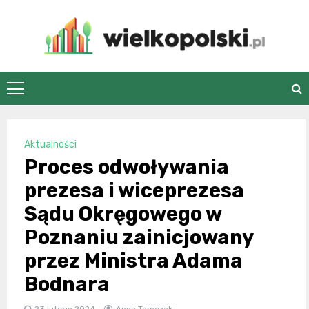
Skip
to
content
wielkopolski.pl
Aktualności
Proces odwoływania
prezesa i wiceprezesa
Sądu Okręgowego w
Poznaniu zainicjowany
przez Ministra Adama
Bodnara
23 lutego 2024
Anna Tomczak